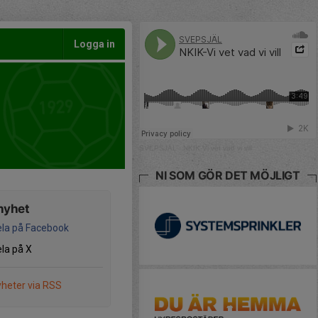
Logga in
SVEPSJÄL
·
NKIK-Vi vet vad vi vill
NI SOM GÖR DET MÖJLIGT
nyhet
la på Facebook
la på X
heter via RSS