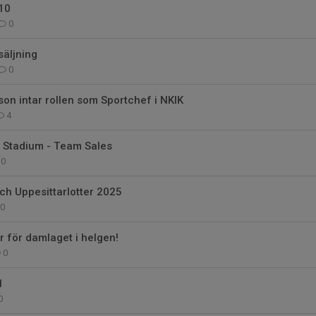
10
0
säljning
0
on intar rollen som Sportchef i NKIK
4
 Stadium - Team Sales
0
ch Uppesittarlotter 2025
0
för damlaget i helgen!
0
1
0