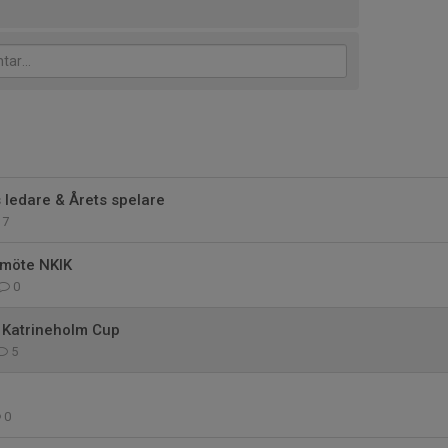
 ledare & Årets spelare
7
rsmöte NKIK
0
 Katrineholm Cup
5
0