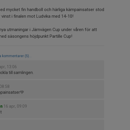
ed mycket fin handboll och härliga kämpainsatser stod
 vinst i finalen mot Ludvika med 14-10!
 nya utmaningar i Järnvägen Cup under våren för att
ed säsongens höjdpunkt Partille Cup!
la kommentarer (5)...
apr, 13:06
uckla till samlingen.
 08:58
ämpainsatser💚
en
16 apr, 09:09
t