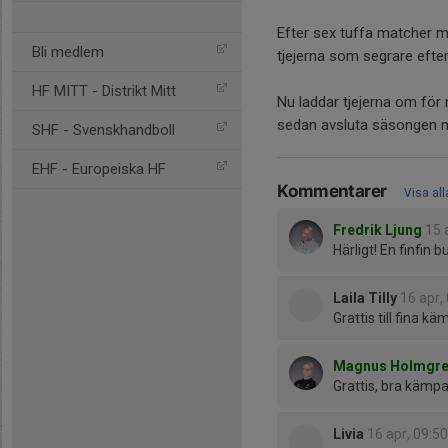
Efter sex tuffa matcher m
Bli medlem
tjejerna som segrare efter
HF MITT - Distrikt Mitt
Nu laddar tjejerna om för
sedan avsluta säsongen m
SHF - Svenskhandboll
EHF - Europeiska HF
Kommentarer
Visa al
Fredrik Ljung
15 
Härligt! En finfin b
Laila Tilly
16 apr,
Grattis till fina k
Magnus Holmgr
Grattis, bra kämpa
Livia
16 apr, 09:50