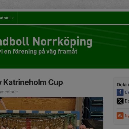
ndboll
dboll Norrköping
i en förening på väg framåt
v Katrineholm Cup
Dela 
mentarer
De
De
Ny