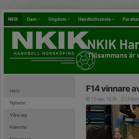
NKIK
Dam
Ungdom
Handbollsskola
Paraha
NKIK Han
Tillsammans är v
F14 vinnare a
Hem
15 apr, 12:26
5 kom
Nyheter
Våra lag
Kalender