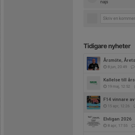
najs
Tidigare nyheter
Årsmöte, Årets
8 jun, 20:49
Kallelse till å
19 maj, 12:52
F14 vinnare av
15 apr, 12:26
Elvligan 2026
8 apr, 17:55