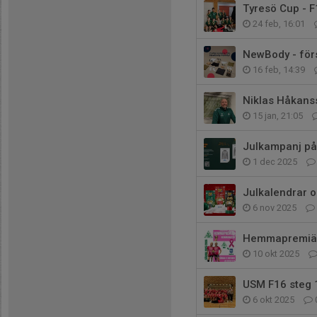
Tyresö Cup - F
24 feb, 16:01
NewBody - för
16 feb, 14:39
Niklas Håkanss
15 jan, 21:05
Julkampanj på
1 dec 2025
Julkalendrar o
6 nov 2025
Hemmapremiär 
10 okt 2025
USM F16 steg 
6 okt 2025