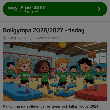
Anmäl dig här
Bollgympan
Bollgympa 2026/2027 - tisdag
3 aug, 22:57
0 kommentarer
Välkomna på Bollgympa för tjejer och killar födda 2021,