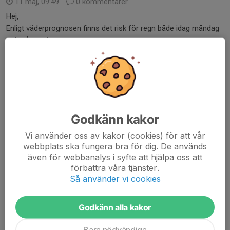
11 maj, 09:49
0 kommentarer
Hej,
Enligt väderprognosen finns det risk för regn både idag måndag
och på onsdag.
Vi kommer köra träning som planerat, men kommer ta beslut på
plats om vi behöver bryta träningarna vid för mycket regn.
Se till att...
Läs mer
Godkänn kakor
Inför Järnvägen Cup
Vi använder oss av kakor (cookies) för att vår
webbplats ska fungera bra för dig. De används
6 maj, 21:34
0 kommentarer
även för webbanalys i syfte att hjälpa oss att
Hej,
förbättra våra tjänster.
Nu börjar det närma sig Järnvägen Cup, och vi är i full gång och
Så använder vi cookies
tränar oss på att spela på gräs :)
Godkänn alla kakor
Här följer lite information kring cupen.
Det preliminära spelschemat släpptes i helgen.
Bara nödvändiga