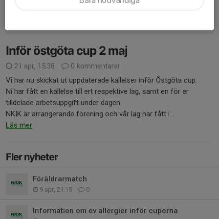
Vår första match spelas kl 10....
Läs mer
Inför östgöta cup 2 maj
21 apr, 15:38
0 kommentarer
Vi har nu skickat ut uppdaterade kallelser inför Östgöta cup.
Ni har fått en kallelse till ert respektive lag, samt en för er
tilldelade arbetsuppgift under dagen.
NKIK är arrangerande förening och vår lag har fått i...
Läs mer
Fler nyheter
Föräldrarmatch
9 apr, 21:15
0
Information om ev allergier inför cuperna