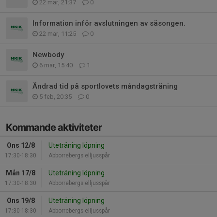
22 mar, 21:37
0
Information inför avslutningen av säsongen.
22 mar, 11:25
0
Newbody
6 mar, 15:40
1
Ändrad tid på sportlovets måndagsträning
5 feb, 20:35
0
Kommande aktiviteter
Ons 12/8
Uteträning löpning
17:30-18:30
Abborrebergs elljusspår
Mån 17/8
Uteträning löpning
17:30-18:30
Abborrebergs elljusspår
Ons 19/8
Uteträning löpning
17:30-18:30
Abborrebergs elljusspår