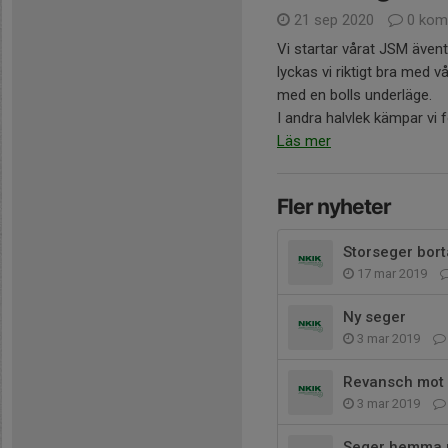
21 sep 2020
0 kom
Vi startar vårat JSM ävent
lyckas vi riktigt bra med v
med en bolls underläge.
I andra halvlek kämpar vi fo
Läs mer
Fler nyheter
Storseger bor
17 mar 2019
Ny seger
3 mar 2019
Revansch mot
3 mar 2019
Seger hemma 