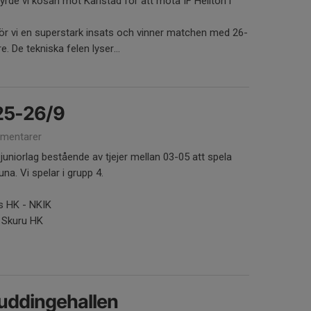
tyrde vi kosan mot Karlstad för att möta IF Hellton i
ör vi en superstark insats och vinner matchen med 26-
 De tekniska felen lyser...
 25-26/9
mentarer
uniorlag bestående av tjejer mellan 03-05 att spela
una. Vi spelar i grupp 4.
s HK - NKIK
 Skuru HK
Huddingehallen