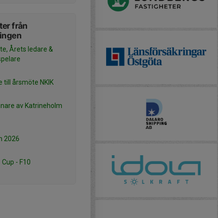
er från
ningen
e, Årets ledare &
spelare
e till årsmöte NKIK
nnare av Katrineholm
an 2026
 Cup - F10