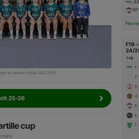
JU
RP 
Fler re
F19 -
24/2
Lag
1.
aget av spelare födda 2007-2008
2. 
3. 
4. 
itt 25-26
5. 
6. 
artille cup
7. 
ntarer