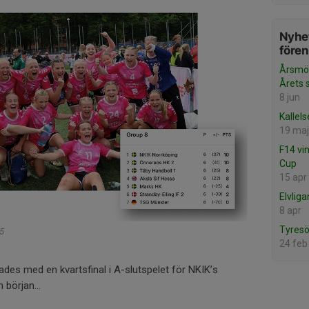
Nyhet
före
Årsmöt
Årets 
8 jun
Kallels
19 maj
F14 vi
Cup
15 apr
Elvlig
8 apr
Tyresö
25
24 feb
ades med en kvartsfinal i A-slutspelet för NKIK’s
ån början…