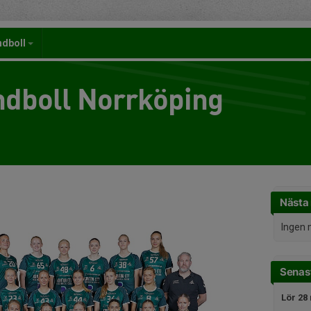
ndboll
dboll Norrköping
Nästa
Ingen 
Senast
Lör 28