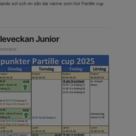
ande sol och en sån där värme som hör Partille cup
.
lleveckan Junior
entarer