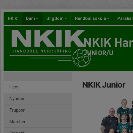
NKIK
Dam
Ungdom
Handbollsskola
Paraha
NKIK Han
JUNIOR/U
NKIK Junior
Hem
Nyheter
Truppen
Matcher