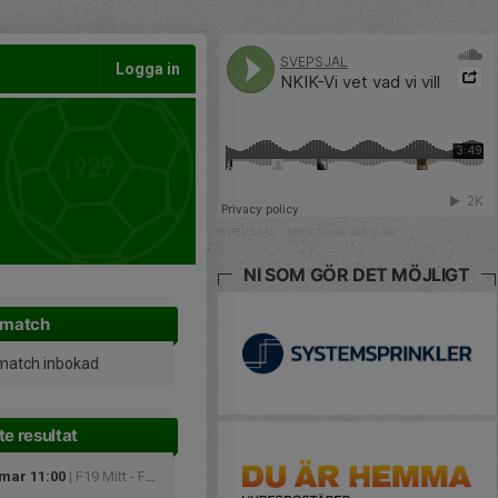
Logga in
SVEPSJÄL
·
NKIK-Vi vet vad vi vill
NI SOM GÖR DET MÖJLIGT
 match
match inbokad
e resultat
 mar 11:00
| F19 Mitt - F19 Södra Mitt