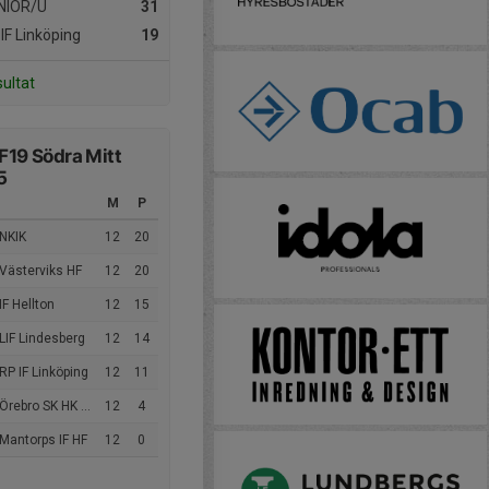
NIOR/U
31
IF Linköping
19
sultat
 F19 Södra Mitt
5
M
P
 NKIK
12
20
Västerviks HF
12
20
IF Hellton
12
15
LIF Lindesberg
12
14
RP IF Linköping
12
11
Örebro SK HK Dam
12
4
Mantorps IF HF
12
0