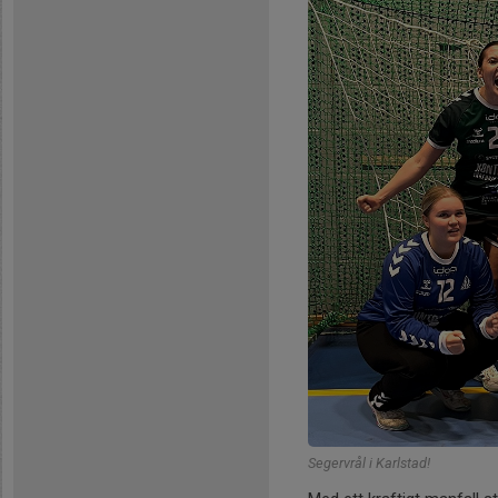
Segervrål i Karlstad!