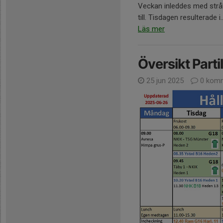
Veckan inleddes med strål
till. Tisdagen resulterade i..
Läs mer
Översikt Parti
25 jun 2025
0 komm