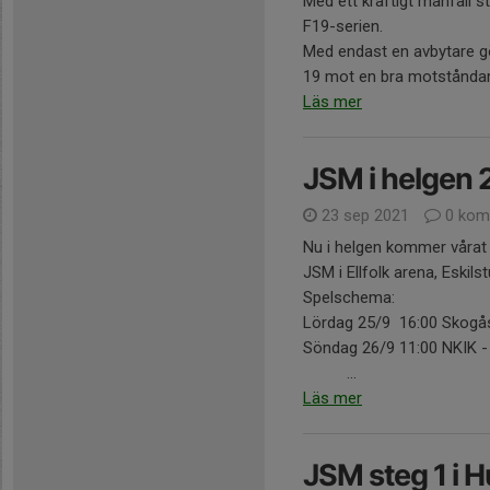
Med ett kraftigt manfall s
F19-serien.
Med endast en avbytare g
19 mot en bra motståndare.
Läs mer
JSM i helgen
23 sep 2021
0 kom
Nu i helgen kommer vårat j
JSM i Ellfolk arena, Eskilst
Spelschema:
Lördag 25/9 16:00 Skogå
Söndag 26/9 11:00 NKIK -
...
Läs mer
JSM steg 1 i 