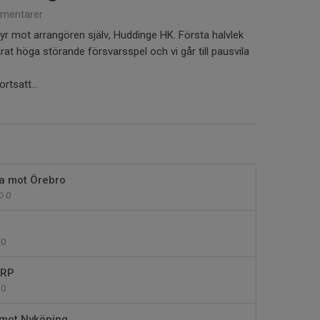
mentarer
yr mot arrangören själv, Huddinge HK. Första halvlek
årat höga störande försvarsspel och vi går till pausvila
rtsatt...
ta mot Örebro
0
0
 RP
0
mot Nyköping