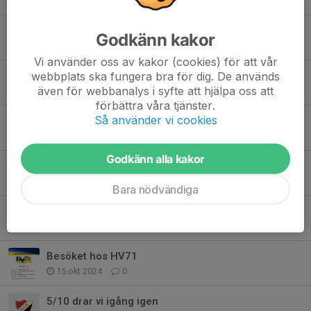
3 dec 2024
0
Träning lördag
Godkänn kakor
29 nov 2024
0
Vi använder oss av kakor (cookies) för att vår
webbplats ska fungera bra för dig. De används
Maskotar - uppdatering
även för webbanalys i syfte att hjälpa oss att
16 nov 2024
0
förbättra våra tjänster.
Så använder vi cookies
Maskotar
23 okt 2024
0
Godkänn alla kakor
Lite nyheter
19 okt 2024
0
Bara nödvändiga
Välkomna på lovträning!
19 okt 2024
0
Besöket hos HV71
15 okt 2024
0
5/10 drar vi igång igen