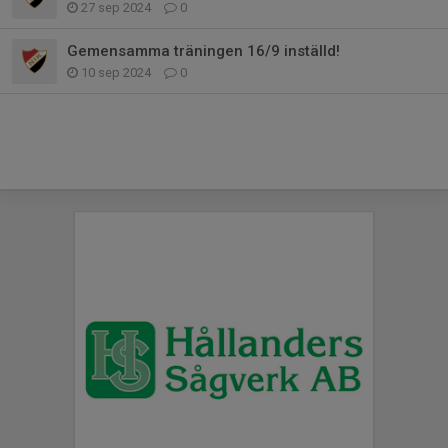
27 sep 2024
0
Gemensamma träningen 16/9 inställd!
10 sep 2024
0