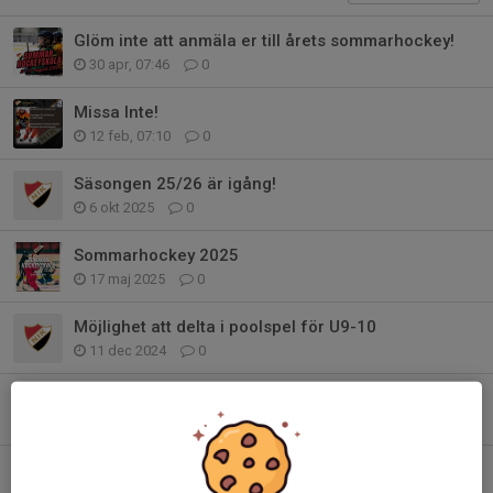
Glöm inte att anmäla er till årets sommarhockey!
30 apr, 07:46
0
Missa Inte!
12 feb, 07:10
0
Säsongen 25/26 är igång!
6 okt 2025
0
Sommarhockey 2025
17 maj 2025
0
Möjlighet att delta i poolspel för U9-10
11 dec 2024
0
Inför söndag meddela hur många år ni åkt skridskor
4 dec 2024
0
Bilder från fotografering