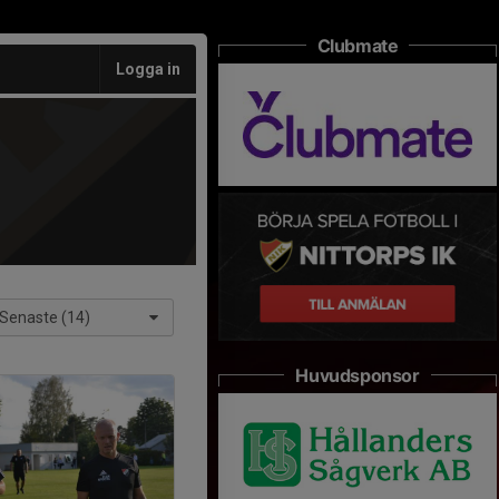
Clubmate
Logga in
Senaste (14)
Huvudsponsor