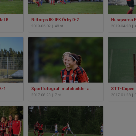
Nittorps IK- JITEX Mölndal BK 2-2
Nittorps IK-IFK Örby 0-2
Husqvarna F
2019-05-02
|
48 st
2019-04-28
|
2-1
Sportfotograf: matchbilder augusti 2017
2017-08-23
|
7 st
2017-01-28
|