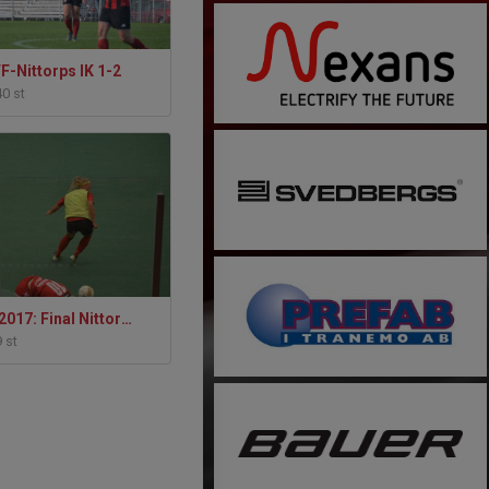
F-Nittorps IK 1-2
40 st
STT-Cupen 2017: Final Nittorp - Bergdalen
9 st