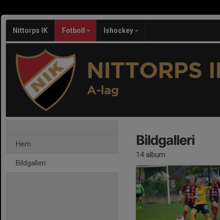
Nittorps IK
Fotboll
Ishockey
NITTORPS I
A-lag
Bildgalleri
Hem
14 album
Bildgalleri