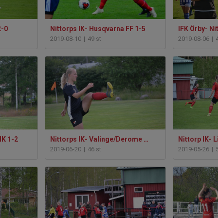
2-0
Nittorps IK- Husqvarna FF 1-5
IFK Örby- Ni
2019-08-10
|
49 st
2019-08-06
|
IK 1-2
Nittorps IK- Valinge/Derome DFF 2-2
Nittorp IK- 
2019-06-20
|
46 st
2019-05-26
|