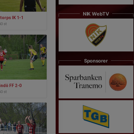
NIK WebTV
ttorps IK 1-1
40 st
Sponsorer
Lindö FF 2-0
50 st