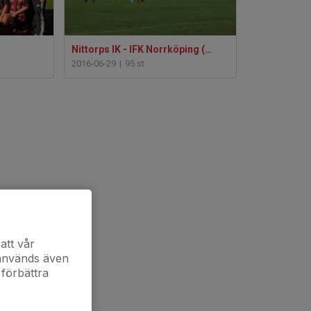
Nittorps IK - IFK Norrköping (2016-06-22)
2016-06-29
|
95 st
att vår
 används även
 förbättra