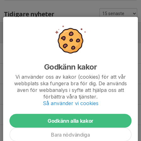
Tidigare nyheter
Påsklovs-tävling och något mer?
24 mar, 18:57
0
Hej utövare och vårdnadshavare
12 mar, 19:31
0
Godkänn kakor
Välkomna till träningsåret 2026
Vi använder oss av kakor (cookies) för att vår
30 dec 2025
0
webbplats ska fungera bra för dig. De används
även för webbanalys i syfte att hjälpa oss att
Tack för träningsåret 2025
förbättra våra tjänster.
23 dec 2025
2
Så använder vi cookies
Onsdagsträning Team 13
23 sep 2025
0
Godkänn alla kakor
Team 13 - tack för träningsåret 2024
Bara nödvändiga
19 dec 2024
0