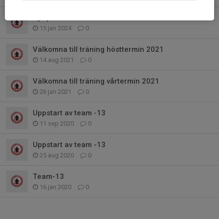
Hjälptränare Team 13 sökes
15 jan 2024
0
Välkomna till träning hösttermin 2021
14 aug 2021
0
Välkomna till träning vårtermin 2021
26 jan 2021
0
Uppstart av team -13
11 sep 2020
0
Uppstart av team -13
25 aug 2020
0
Team-13
16 jan 2020
0