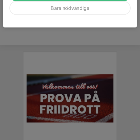
Bara nödvändiga
Hela kalendern