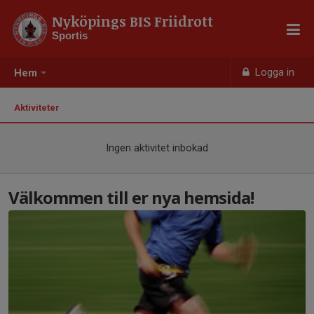
Nyköpings BIS Friidrott
Sportis
Logga in
Hem
Aktiviteter
Ingen aktivitet inbokad
Välkommen till er nya hemsida!