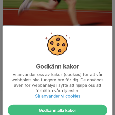
Här hamnar automatiskt de senaste nyheterna på hemsidan. För
att kunna börja administrera hemsidan loggar du in högst upp till
höger.
Godkänn kakor
/Svenskalag.se
Vi använder oss av kakor (cookies) för att vår
webbplats ska fungera bra för dig. De används
även för webbanalys i syfte att hjälpa oss att
Kommande aktiviteter
förbättra våra tjänster.
Så använder vi cookies
Inga aktiviteter inbokade
Godkänn alla kakor