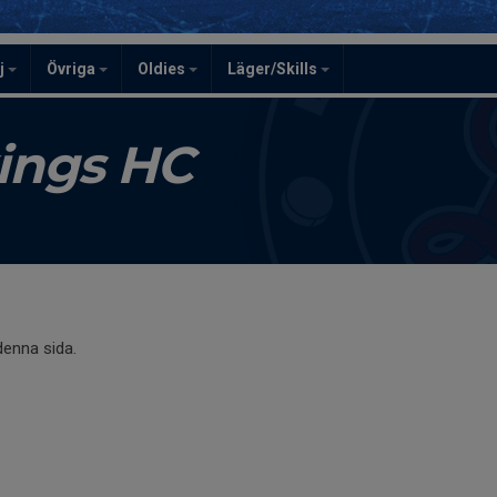
j
Övriga
Oldies
Läger/Skills
kings HC
 denna sida.