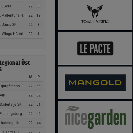
IK Göta
22
33
 Vallentuna Hockey
22
19
. Järna SK
22
8
 Wings HC Arlanda
22
1
Regional Öst
5
M
P
Djurgårdens IF
22
56
AIK
22
52
Södertälje SK
22
51
Flemingsbergs IK
22
49
 Huddinge IK
22
44
IFK Täby HC
22
32