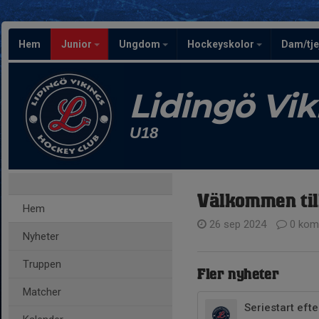
Hem
Junior
Ungdom
Hockeyskolor
Dam/tje
Lidingö Vi
U18
Välkommen ti
Hem
26 sep 2024
0 kom
Nyheter
Truppen
Fler nyheter
Matcher
Seriestart efte