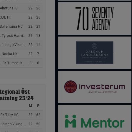
 Almtuna IS
22
26
 SDE HF
22
26
 Sollentuna HC
22
21
Tyresö Hanviken Hockey
22
18
Lidingö Vikings HC
22
14
. Nacka HK
22
7
 IFK Tumba IK
0
0
Regional Öst
sättning 23/24
M
P
IFK Täby HC
22
62
Lidingö Vikings HC
22
50