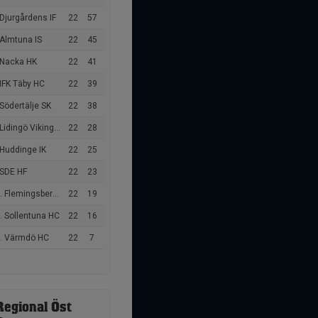
Djurgårdens IF
22
57
 Almtuna IS
22
45
 Nacka HK
22
41
IFK Täby HC
22
39
Södertälje SK
22
38
Lidingö Vikings HC
22
28
 Huddinge IK
22
25
 SDE HF
22
23
 Flemingsbergs IK
22
19
. Sollentuna HC
22
16
. Värmdö HC
22
7
Regional Öst