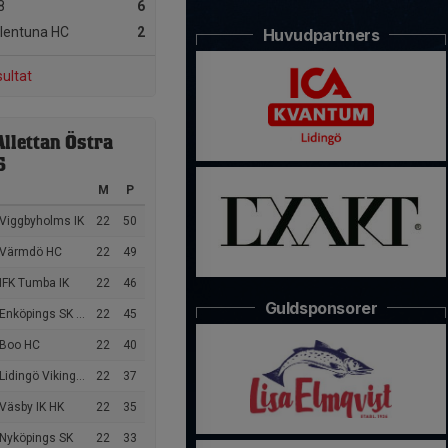
8
6
lentuna HC
2
Huvudpartners
sultat
Allettan Östra
6
M
P
 Viggbyholms IK
22
50
 Värmdö HC
22
49
IFK Tumba IK
22
46
Guldsponsorer
Enköpings SK HK
22
45
 Boo HC
22
40
Lidingö Vikings HC
22
37
Väsby IK HK
22
35
 Nyköpings SK
22
33