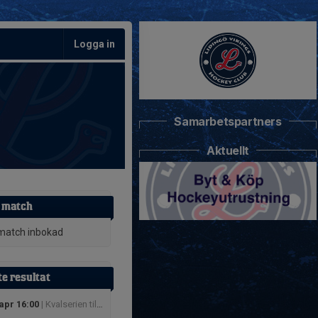
Logga in
Samarbetspartners
Aktuellt
 match
match inbokad
e resultat
apr 16:00
| Kvalserien till U18 Herr Regional