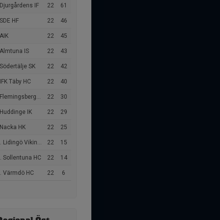
Djurgårdens IF
22
61
 SDE HF
22
46
AIK
22
45
 Almtuna IS
22
43
Södertälje SK
22
42
IFK Täby HC
22
40
Flemingsbergs IK
22
30
 Huddinge IK
22
29
 Nacka HK
22
25
Lidingö Vikings HC
22
15
. Sollentuna HC
22
14
. Värmdö HC
22
6