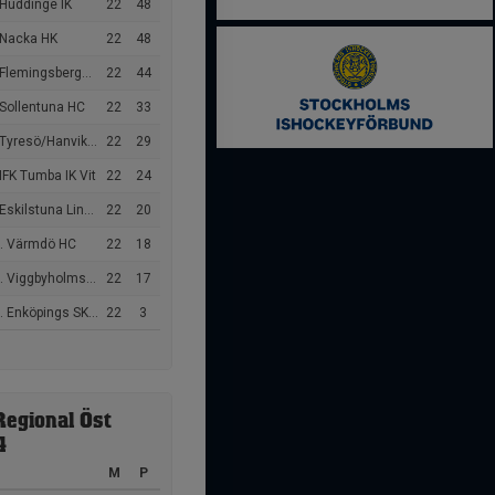
 Huddinge IK
22
48
 Nacka HK
22
48
Flemingsbergs IK
22
44
 Sollentuna HC
22
33
yresö/Hanviken Hockey
22
29
IFK Tumba IK Vit
22
24
kilstuna Linden Hockey
22
20
. Värmdö HC
22
18
 Viggbyholms IK
22
17
 Enköpings SK HK
22
3
Regional Öst
4
M
P