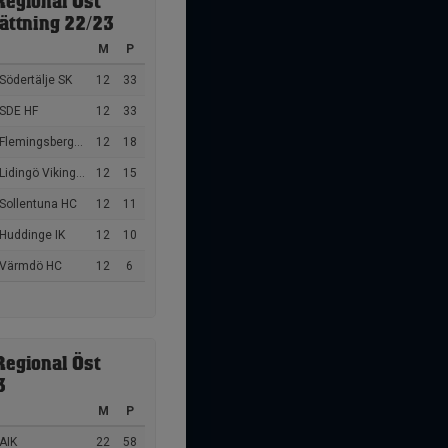
Regional Öst
sättning 22/23
M
P
Södertälje SK
12
33
 SDE HF
12
33
Flemingsbergs IK
12
18
Lidingö Vikings HC
12
15
 Sollentuna HC
12
11
 Huddinge IK
12
10
 Värmdö HC
12
6
Regional Öst
3
M
P
AIK
22
58