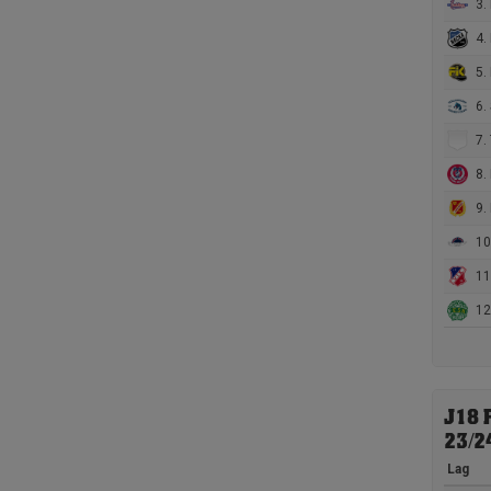
3.
4.
5. 
6.
7. T
8. 
9. Es
10
11.
12.
J18 
23/2
Lag