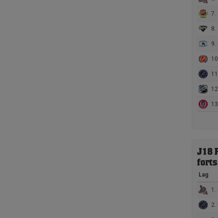
7.
8.
9.
10. 
11. 
12
13.
J18 
fort
Lag
1. 
2. 