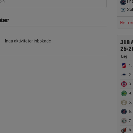
0
U1
Sol
ter
Fler re
Inga aktiviteter inbokade
J18 
25/2
Lag
1.
2.
3. 
4. 
5.
6. 
7. 
8.