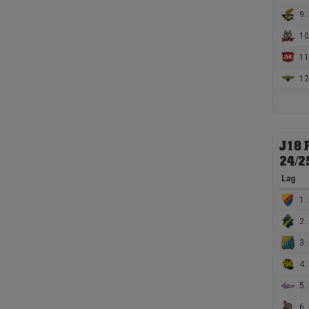
9. 
10.
11
12.
J18 
24/2
Lag
1. 
2. 
3. 
4. 
5.
6. 