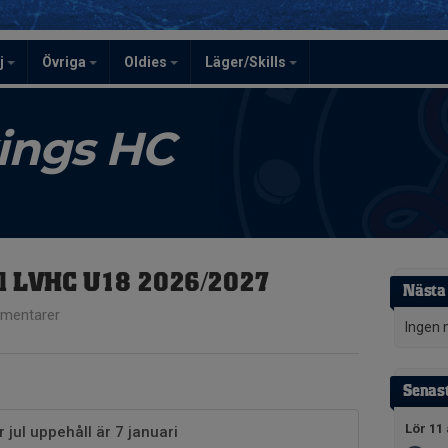
j
Övriga
Oldies
Läger/Skills
kings HC
ll LVHC U18 2026/2027
Nästa
mentarer
Ingen 
Senast
Lör 11 
r jul uppehåll är 7 januari