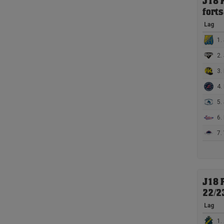
J18 
fort
Lag
1. 
2.
3. 
4. 
5.
6.
7.
J18 
22/2
Lag
1. 