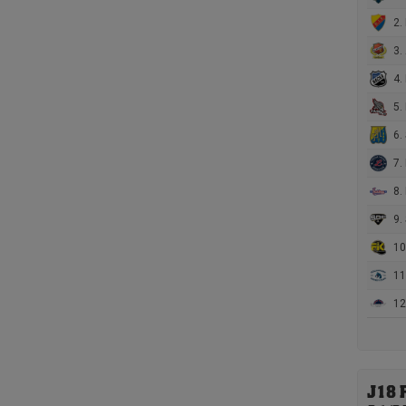
2. 
3.
4.
5. 
6. 
7. 
8.
9.
10.
11
12
J18 