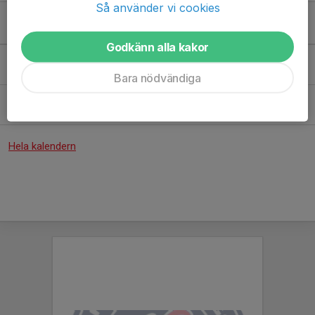
Så använder vi cookies
Kommande aktiviteter
Godkänn alla kakor
Mån 10/8
Uppstarsläger 10-14 augusti
08:00-17:00
Exakt Arena
Bara nödvändiga
Lör 5/9
Matchcamp i Haninge
12:00-18:00
Ice Academy Haninge
Hela kalendern