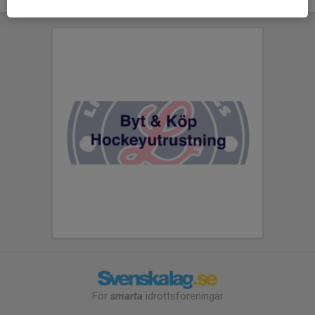
För
smarta
idrottsföreningar