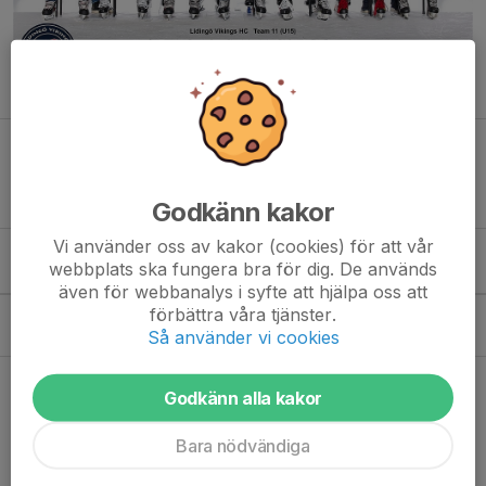
Kalender
Godkänn kakor
Vi använder oss av kakor (cookies) för att vår
webbplats ska fungera bra för dig. De används
Kommande aktiviteter
även för webbanalys i syfte att hjälpa oss att
förbättra våra tjänster.
Sön 27/9
Lagfotograftering (tid TBC)
Så använder vi cookies
18:00-19:00
TBD
Hela kalendern
Godkänn alla kakor
Bara nödvändiga