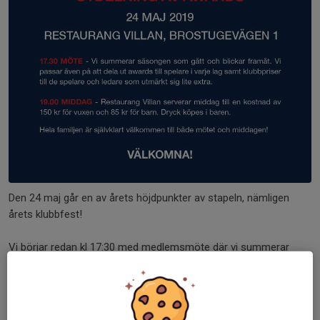
Den 24 maj går en av årets höjdpunkter av stapeln, nämligen
årets klubbfest!
Vi börjar redan kl 17:30 med medlemsmöte där vi summerar
säsongen och blickar framåt.
Under mötet har vi också prisceremonin "Lidingö Vikings...