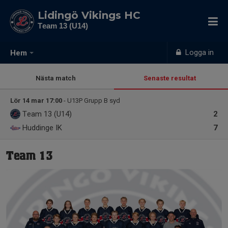
Lidingö Vikings HC
Team 13 (U14)
Logga in
Hem
Nästa match
Senaste resultat
Lör 14 mar 17:00
- U13P Grupp B syd
Team 13 (U14)
2
Huddinge IK
7
Team 13