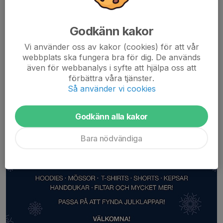
Läs mer
Godkänn kakor
Försäljning av klubbkläder den 15/12
Vi använder oss av kakor (cookies) för att vår
13 dec 2018
0 kommentarer
webbplats ska fungera bra för dig. De används
även för webbanalys i syfte att hjälpa oss att
förbättra våra tjänster.
Så använder vi cookies
Godkänn alla kakor
Bara nödvändiga