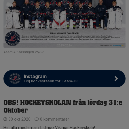
Team-13 säsongen 25/26
Instagram
Följ hockeyresan för Team-13!
OBS! HOCKEYSKOLAN från lördag 31:e
Oktober
30 okt 2020
0 kommentarer
Hej alla medlemar i Lidingö Vikings Hockeyskola!