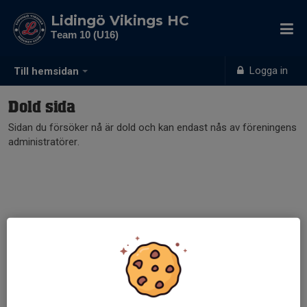
Lidingö Vikings HC
Team 10 (U16)
Logga in
Till hemsidan
Dold sida
Sidan du försöker nå är dold och kan endast nås av föreningens
administratörer.