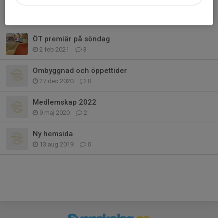
Årsmöte
10 feb 2022
0
ÖT premiär på söndag
2 feb 2021
3
Ombyggnad och öppettider
27 dec 2020
0
Medlemskap 2022
9 maj 2020
2
Ny hemsida
13 aug 2019
0