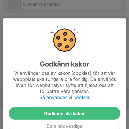
Tidigare nyheter
Årsmöte 2026 - onsdag 8 april kl. 19.30 @ östra torns skatehall
18 mar, 16:59
0
Nytt Bankgiro på våra fakturor
Godkänn kakor
17 sep 2024
0
Vi använder oss av kakor (cookies) för att vår
Årsmöte 2024 - tisdag 7 maj kl 19:30
webbplats ska fungera bra för dig. De används
16 apr 2024
0
även för webbanalys i syfte att hjälpa oss att
förbättra våra tjänster.
Årsmöte 2023 - handlingar
Så använder vi cookies
15 feb 2023
0
Godkänn alla kakor
Årsmöte (annual meeting) 6 mars
5 feb 2023
0
Bara nödvändiga