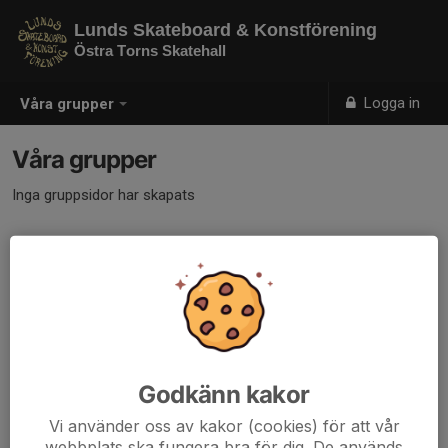
Lunds Skateboard & Konstförening
Östra Torns Skatehall
Logga in
Våra grupper
Våra grupper
Inga gruppsidor har skapats
Godkänn kakor
Vi använder oss av kakor (cookies) för att vår
webbplats ska fungera bra för dig. De används