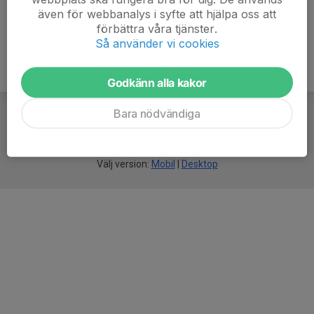
även för webbanalys i syfte att hjälpa oss att
förbättra våra tjänster.
Så använder vi cookies
Godkänn alla kakor
Bara nödvändiga
För
smarta
idrottsföreningar
Välj version:
Mobil
|
Desktop