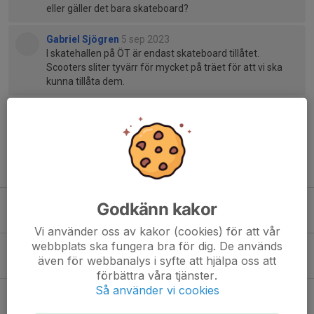
eller gäller det bara skateboard?
Gabriel Sjögren
5 sep 2023
I skatehallen på ÖT är endast skateboard tillåtet.
Scooters sliter tyvärr för mycket på träet för att vi ska
kunna tillåta dem.
Tidigare nyheter
Årsmöte 2026 - onsdag 8 april kl. 19.30 @ östra torns skatehall
Godkänn kakor
18 mar, 16:59
0
Vi använder oss av kakor (cookies) för att vår
webbplats ska fungera bra för dig. De används
Nytt Bankgiro på våra fakturor
även för webbanalys i syfte att hjälpa oss att
17 sep 2024
0
förbättra våra tjänster.
Så använder vi cookies
Årsmöte 2024 - tisdag 7 maj kl 19:30
16 apr 2024
0