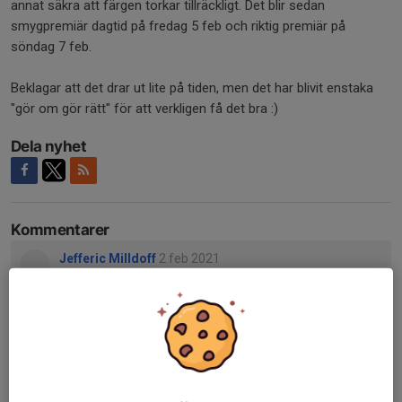
annat säkra att färgen torkar tillräckligt. Det blir sedan
smygpremiär dagtid på fredag 5 feb och riktig premiär på
söndag 7 feb.
Beklagar att det drar ut lite på tiden, men det har blivit enstaka
"gör om gör rätt" för att verkligen få det bra :)
Dela nyhet
Kommentarer
Jefferic Milldoff
2 feb 2021
Ser sjukt fint ut!
Lars Gustafsson
2 feb 2021
Snyggt!
Jimmy
26 mar 2022
Grym skön ramp att åka på