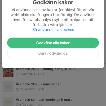
Godkänn kakor
Vi använder oss av kakor (cookies) för att vår
webbplats ska fungera bra för dig. De används
även för webbanalys i syfte att hjälpa oss att
förbättra våra tjänster.
Tidigare nyheter
Så använder vi cookies
Årsmöte 2026 - onsdag 8 april kl. 19.30 @ östra torns skatehall
Godkänn alla kakor
18 mar, 16:59
0
Bara nödvändiga
Nytt Bankgiro på våra fakturor
17 sep 2024
0
Årsmöte 2024 - tisdag 7 maj kl 19:30
16 apr 2024
0
Årsmöte 2023 - handlingar
15 feb 2023
0
Årsmöte (annual meeting) 6 mars
5 feb 2023
0