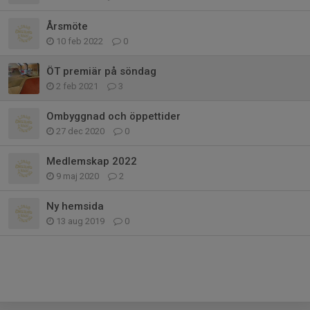
Årsmöte
10 feb 2022
0
ÖT premiär på söndag
2 feb 2021
3
Ombyggnad och öppettider
27 dec 2020
0
Medlemskap 2022
9 maj 2020
2
Ny hemsida
13 aug 2019
0