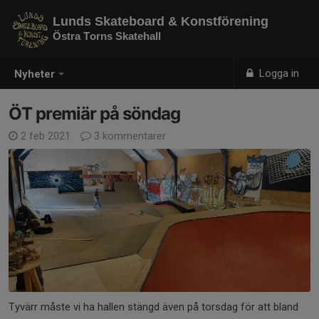
Lunds Skateboard & Konstförening
Östra Torns Skatehall
Logga in
Nyheter
ÖT premiär på söndag
2 feb 2021
3 kommentarer
Tyvärr måste vi ha hallen stängd även på torsdag för att bland