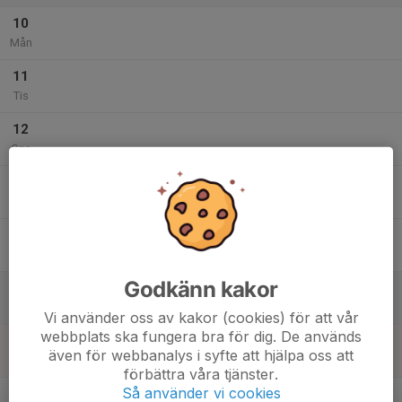
10
Mån
11
Tis
12
Ons
13
Tor
14
Fre
Godkänn kakor
15
Lör
Vi använder oss av kakor (cookies) för att vår
webbplats ska fungera bra för dig. De används
16
även för webbanalys i syfte att hjälpa oss att
Sön
förbättra våra tjänster.
v.34
Så använder vi cookies