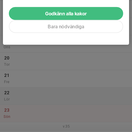
17
Mån
Godkänn alla kakor
18
Bara nödvändiga
Tis
19
Ons
20
Tor
21
Fre
22
Lör
23
Sön
v.35