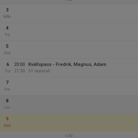
3
Mån
4
Tis
5
Ons
6
20:00
Kvällspass - Fredrik, Magnus, Adam
21:30
Tor
ÖT skatehall
7
Fre
8
Lör
9
Sön
v.33