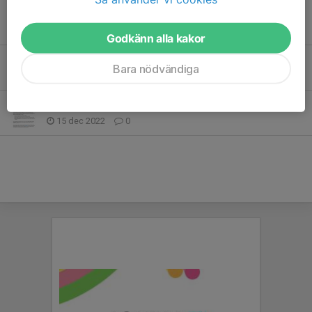
Svenska Ungdomsmästerskapen och Riksfinalen i Svenska Ungdomscupen 2023
14 mar 2023
0
Godkänn alla kakor
Skjutprogram 2023
Bara nödvändiga
30 jan 2023
0
Medlemsavgift & Årsmöte
15 dec 2022
0