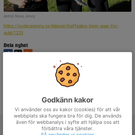
Astrid, Nova, Jenny
https://soderasennu.se/klippan/traffsakra-tjejer-gaar-for-
guld/1223
Dela nyhet
Kommentarer
Godkänn kakor
Tidigare nyheter
Vi använder oss av kakor (cookies) för att vår
webbplats ska fungera bra för dig. De används
även för webbanalys i syfte att hjälpa oss att
Träffsäkra tjejer går för guld
förbättra våra tjänster.
2 jul 2024
0
Så använder vi cookies