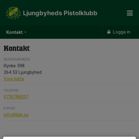
Ljungbyheds Pistolklubb
Logga in
Kontakt
Kontakt
BESÖKSADRESS
Rynke 598
264 53 Ljungbyhed
Visa karta
TELEFON
0730788207
E-POST
info@ljpk.se