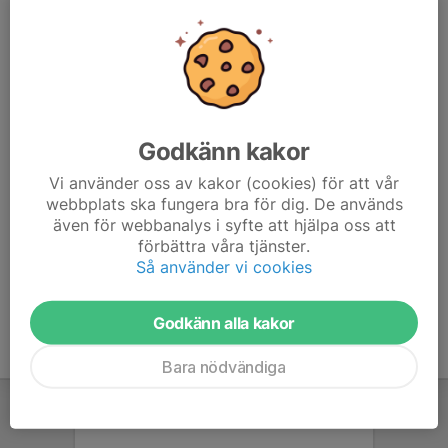
MEJLA PDF-FAKTUROR TILL
info@ljpk.se
FÖRENINGSNUMMER
582
ORG. NUMMER
837600-6485
Godkänn kakor
BANKGIRO
Vi använder oss av kakor (cookies) för att vår
5290-1329
webbplats ska fungera bra för dig. De används
även för webbanalys i syfte att hjälpa oss att
SWISH-NUMMER
förbättra våra tjänster.
123 389 6685
Så använder vi cookies
Godkänn alla kakor
Bara nödvändiga