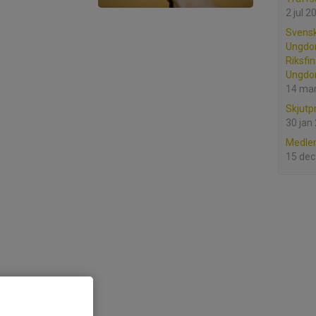
2 jul 2
Svens
Ungdo
Riksfi
Ungdo
14 ma
Skjut
30 jan
Medle
15 dec