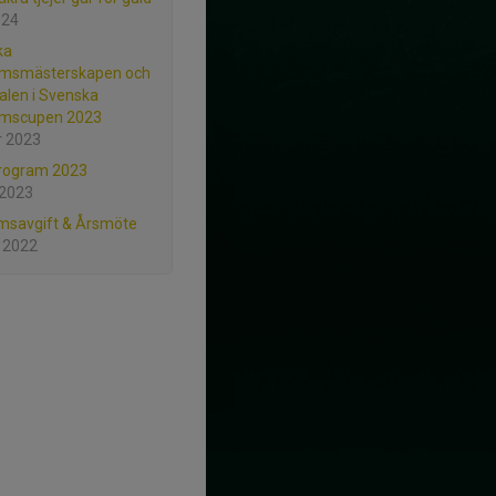
024
ka
msmästerskapen och
nalen i Svenska
mscupen 2023
r 2023
program 2023
 2023
msavgift & Årsmöte
 2022