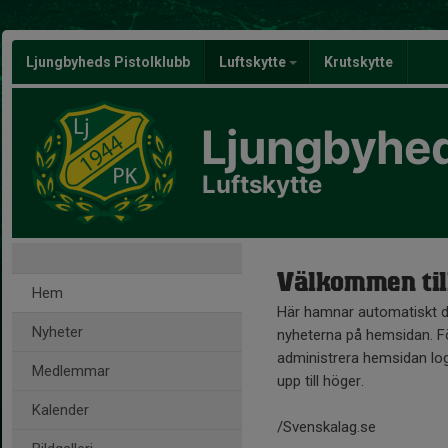
Ljungbyheds Pistolklubb
Luftskytte
Krutskytte
Ljungbyhed
Luftskytte
Välkommen til
Hem
Här hamnar automatiskt 
Nyheter
nyheterna på hemsidan. Fö
administrera hemsidan log
Medlemmar
upp till höger.
Kalender
/Svenskalag.se