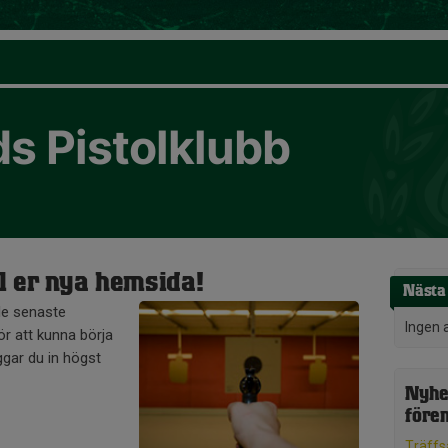
s Pistolklubb
l er nya hemsida!
Nästa 
de senaste
Ingen 
r att kunna börja
gar du in högst
Nyhe
före
Träffsä