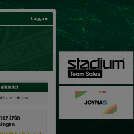
Logga in
aktivitet
aktivitet inbokad
ter från
ningen
kra tjejer går för guld