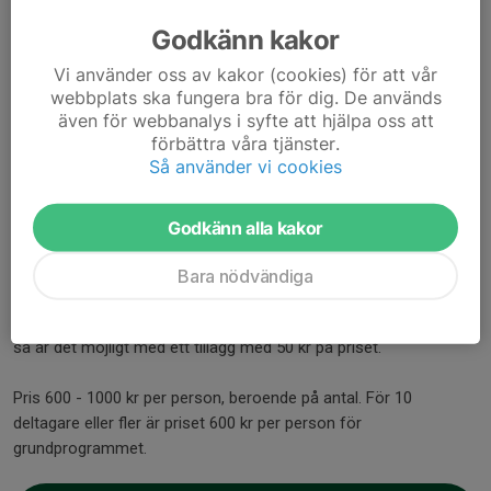
valfritt vapen om revolvern inte finns tillgänglig vid tillfället.
Godkänn kakor
Vi använder oss av kakor (cookies) för att vår
Om man önskar annat upplägg, mer eller mindre, så är vi öppna
webbplats ska fungera bra för dig. De används
även för webbanalys i syfte att hjälpa oss att
för förslag/önskemål.
förbättra våra tjänster.
Enskild skytt kan köpa till mer ammunition för att skjuta
Så använder vi cookies
ytterligare enligt eget önskemål, efter särskild prislista för
ammunition, 3-6 kr/skott.
Godkänn alla kakor
Förtäring i form av 2 grillade korvar med tillbehör,
läsk/mineralvatten samt kaffe/te ingår i priset.
Bara nödvändiga
Vill man frångå grundprogrammet och ha annan form av
förtäring, exv. fläskkarré med potatissallad eller potatisgratäng
så är det möjligt med ett tillägg med 50 kr på priset.
Pris 600 - 1000 kr per person, beroende på antal. För 10
deltagare eller fler är priset 600 kr per person för
grundprogrammet.