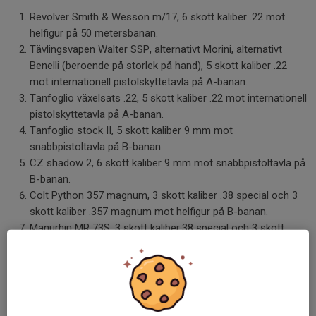
Revolver Smith & Wesson m/17, 6 skott kaliber .22 mot
helfigur på 50 metersbanan.
Tävlingsvapen Walter SSP, alternativt Morini, alternativt
Benelli (beroende på storlek på hand), 5 skott kaliber .22
mot internationell pistolskyttetavla på A-banan.
Tanfoglio växelsats .22, 5 skott kaliber .22 mot internationell
pistolskyttetavla på A-banan.
Tanfoglio stock II, 5 skott kaliber 9 mm mot
snabbpistoltavla på B-banan.
CZ shadow 2, 6 skott kaliber 9 mm mot snabbpistoltavla på
B-banan.
Colt Python 357 magnum, 3 skott kaliber .38 special och 3
skott kaliber .357 magnum mot helfigur på B-banan.
Manurhin MR 73S, 3 skott kaliber.38 special och 3 skott
kaliber.357 magnum mot helfigur på B-banan.
1911 kaliber .45 ACP, 5 skott kaliber .45 ACP mot helfigur på
B-banan.
Revolver .44 magnum, 6 skott kaliber .44 magnum mot
helfigur på B-banan. Alternativt ytterligare 6 skott med