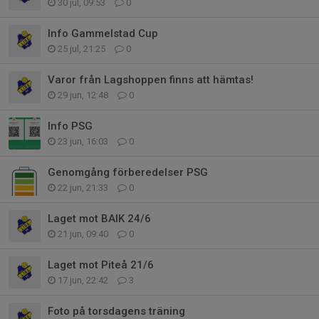
30 jul, 09:53
0
Info Gammelstad Cup
25 jul, 21:25
0
Varor från Lagshoppen finns att hämtas!
29 jun, 12:48
0
Info PSG
23 jun, 16:03
0
Genomgång förberedelser PSG
22 jun, 21:33
0
Laget mot BAIK 24/6
21 jun, 09:40
0
Laget mot Piteå 21/6
17 jun, 22:42
3
Foto på torsdagens träning