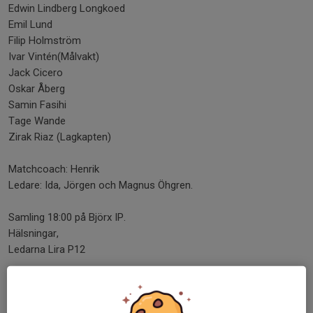
Edwin Lindberg Longkoed
Emil Lund
Filip Holmström
Ivar Vintén(Målvakt)
Jack Cicero
Oskar Åberg
Samin Fasihi
Tage Wande
Zirak Riaz (Lagkapten)
Matchcoach: Henrik
Ledare: Ida, Jörgen och Magnus Öhgren.
Samling 18:00 på Björx IP.
Hälsningar,
Ledarna Lira P12
Dela nyhet