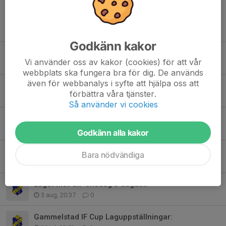
Tidigare nyheter
Godkänn kakor
Kvarglömda saker Gammelstad cup
Vi använder oss av kakor (cookies) för att vår
Igår, 21:06
0
webbplats ska fungera bra för dig. De används
även för webbanalys i syfte att hjälpa oss att
Dagens träning inställd
förbättra våra tjänster.
Igår, 12:57
0
Så använder vi cookies
Laget mot Sävast söndag 9 augusti
5 aug, 11:05
0
Godkänn alla kakor
Bortamatch Pajala lördag 8 augusti
Bara nödvändiga
5 aug, 11:00
1
Laget mot GIF onsdag 5 augusti
3 aug, 20:37
0
Gammelstad IF Cup Laguppställningar: