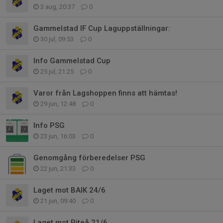
3 aug, 20:37
0
Gammelstad IF Cup Laguppställningar:
30 jul, 09:53
0
Info Gammelstad Cup
25 jul, 21:25
0
Varor från Lagshoppen finns att hämtas!
29 jun, 12:48
0
Info PSG
23 jun, 16:03
0
Genomgång förberedelser PSG
22 jun, 21:33
0
Laget mot BAIK 24/6
21 jun, 09:40
0
Laget mot Piteå 21/6