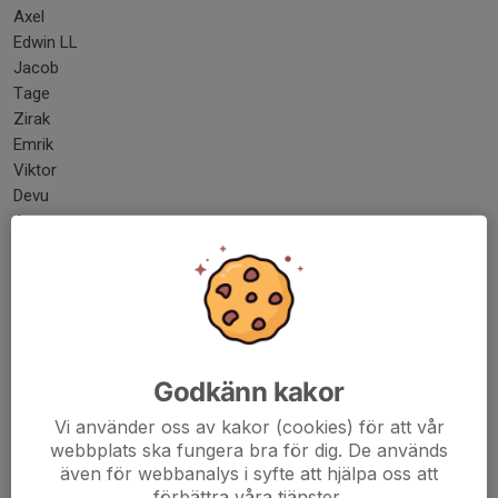
Axel
Edwin LL
Jacob
Tage
Zirak
Emrik
Viktor
Devu
Ameer
Unako
Samling: 07:55
Match 1: 08:40 mot IFK Umeå på Konstgräset
Match 2: 11:10 mot IFK Anderstorp på Konstgräset
Match 3: 15:20 mot Morön BK på Naturgräset
Godkänn kakor
Vi använder oss av kakor (cookies) för att vår
webbplats ska fungera bra för dig. De används
Övrig information
även för webbanalys i syfte att hjälpa oss att
förbättra våra tjänster.