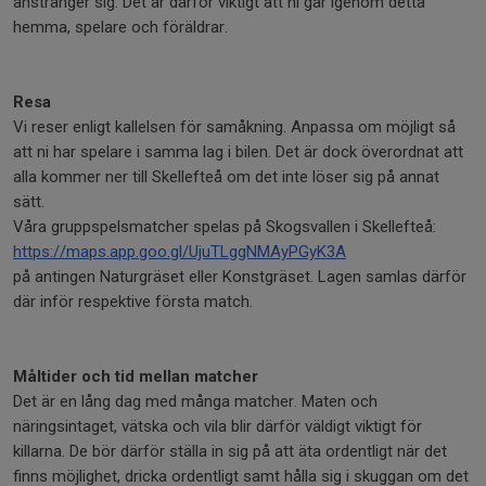
anstränger sig. Det är därför viktigt att ni går igenom detta
hemma, spelare och föräldrar.
Resa
Vi reser enligt kallelsen för samåkning. Anpassa om möjligt så
att ni har spelare i samma lag i bilen. Det är dock överordnat att
alla kommer ner till Skellefteå om det inte löser sig på annat
sätt.
Våra gruppspelsmatcher spelas på Skogsvallen i Skellefteå:
https://maps.app.goo.gl/UjuTLggNMAyPGyK3A
på antingen Naturgräset eller Konstgräset. Lagen samlas därför
där inför respektive första match.
Måltider och tid mellan matcher
Det är en lång dag med många matcher. Maten och
näringsintaget, vätska och vila blir därför väldigt viktigt för
killarna. De bör därför ställa in sig på att äta ordentligt när det
finns möjlighet, dricka ordentligt samt hålla sig i skuggan om det