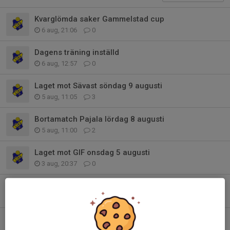
Kvarglömda saker Gammelstad cup
6 aug, 21:06
0
Dagens träning inställd
6 aug, 12:57
0
Laget mot Sävast söndag 9 augusti
5 aug, 11:05
3
Bortamatch Pajala lördag 8 augusti
5 aug, 11:00
2
Laget mot GIF onsdag 5 augusti
3 aug, 20:37
0
Gammelstad IF Cup Laguppställningar:
30 jul, 09:53
0
Info Gammelstad Cup