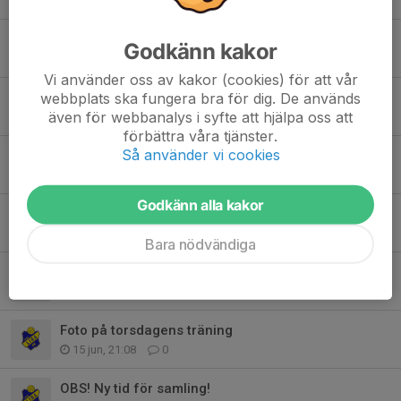
25 jul, 21:25
0
Varor från Lagshoppen finns att hämtas!
Godkänn kakor
29 jun, 12:48
0
Vi använder oss av kakor (cookies) för att vår
webbplats ska fungera bra för dig. De används
Info PSG
även för webbanalys i syfte att hjälpa oss att
23 jun, 16:03
0
förbättra våra tjänster.
Så använder vi cookies
Genomgång förberedelser PSG
22 jun, 21:33
0
Godkänn alla kakor
Laget mot BAIK 24/6
21 jun, 09:40
0
Bara nödvändiga
Laget mot Piteå 21/6
17 jun, 22:42
3
Foto på torsdagens träning
15 jun, 21:08
0
OBS! Ny tid för samling!