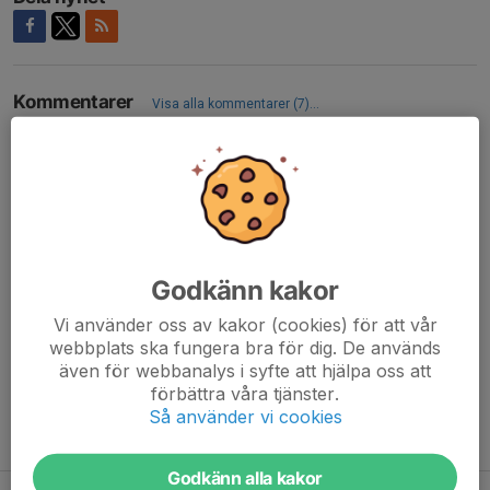
Kommentarer
Visa alla kommentarer (7)...
Mohamad Fasihi
29 apr, 12:01
Kan Samin få gärna åka med någon som har plats?
Henrik Vintén
29 apr, 12:39
Samin får plats
Mohamad Fasihi
1 maj, 03:22
Godkänn kakor
Tusen tack:)
Vi använder oss av kakor (cookies) för att vår
webbplats ska fungera bra för dig. De används
Mia Öhgren
1 maj, 17:56
även för webbanalys i syfte att hjälpa oss att
Vi har plats för 2 till i bilen om någon behöver skjuts :)
förbättra våra tjänster.
Så använder vi cookies
Tidigare nyheter
Godkänn alla kakor