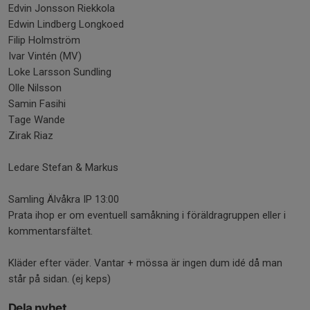
Edvin Jonsson Riekkola
Edwin Lindberg Longkoed
Filip Holmström
Ivar Vintén (MV)
Loke Larsson Sundling
Olle Nilsson
Samin Fasihi
Tage Wande
Zirak Riaz
Ledare Stefan & Markus
Samling Älvåkra IP 13:00
Prata ihop er om eventuell samåkning i föräldragruppen eller i
kommentarsfältet.
Kläder efter väder. Vantar + mössa är ingen dum idé då man
står på sidan. (ej keps)
Dela nyhet