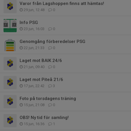
Varor från Lagshoppen finns att hämtas!
29 jun, 12:48
0
Info PSG
23 jun, 16:03
0
Genomgång förberedelser PSG
22 jun, 21:33
0
Laget mot BAIK 24/6
21 jun, 09:40
0
Laget mot Piteå 21/6
17 jun, 22:42
3
Foto på torsdagens träning
15 jun, 21:08
0
OBS! Ny tid för samling!
15 jun, 16:36
1