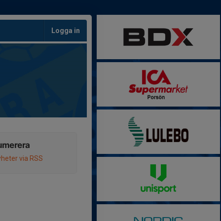
Logga in
umerera
heter via RSS