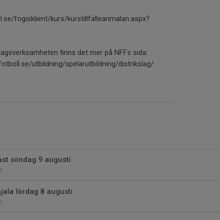
l.se/fogisklient/kurs/kurstillfalleanmalan.aspx?
iktlagsverksamheten finns det mer på NFFs sida:
otboll.se/utbildning/spelarutbildning/distrikslag/
ast söndag 9 augusti
0
ala lördag 8 augusti
0