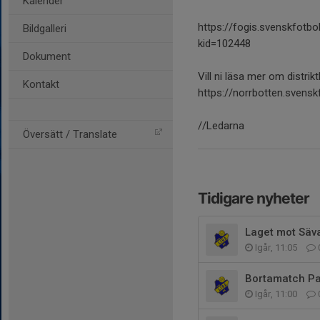
Kalender
https://fogis.svenskfotbol
Bildgalleri
kid=102448
Dokument
Vill ni läsa mer om distr
Kontakt
https://norrbotten.svenskf
//Ledarna
Översätt / Translate
Tidigare nyheter
Laget mot Säv
Igår, 11:05
Bortamatch Paj
Igår, 11:00