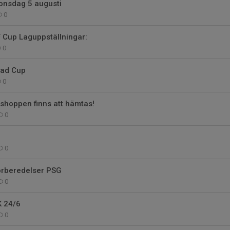
onsdag 5 augusti
0
 Cup Laguppställningar:
0
tad Cup
0
shoppen finns att hämtas!
0
0
rberedelser PSG
0
K 24/6
0