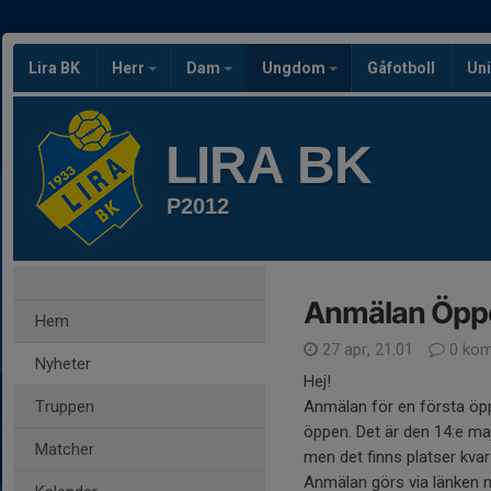
Lira BK
Herr
Dam
Ungdom
Gåfotboll
Uni
LIRA BK
P2012
Anmälan Öppen
Hem
27 apr, 21:01
0 kom
Nyheter
Hej!
Truppen
Anmälan för en första öpp
öppen. Det är den 14:e maj
Matcher
men det finns platser kvar
Anmälan görs via länken 