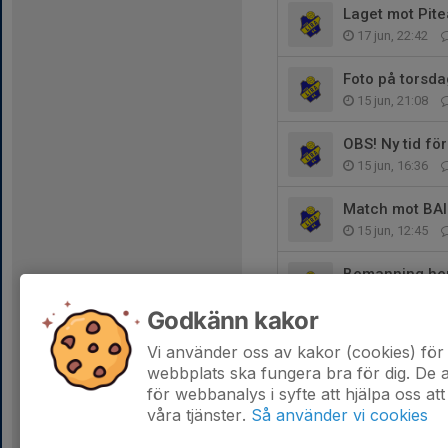
Laget mot Pite
17 jun, 22:42
Foto på torsda
15 jun, 21:08
OBS! Ny tid för
15 jun, 16:36
Match mot BAI
15 jun, 12:45
Bemanning he
13 jun, 22:40
Godkänn kakor
Laget mot Not
Vi använder oss av kakor (cookies) för 
11 jun, 07:26
webbplats ska fungera bra för dig. De
för webbanalys i syfte att hjälpa oss att
våra tjänster.
Så använder vi cookies