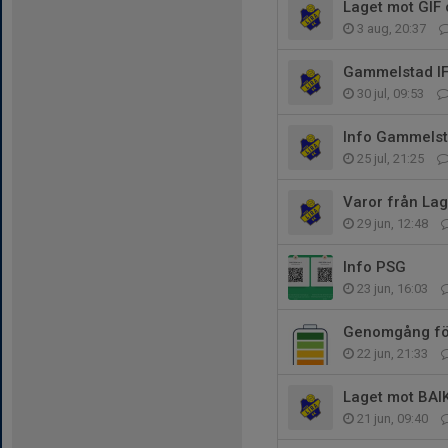
Laget mot GIF 
3 aug, 20:37
Gammelstad IF
30 jul, 09:53
Info Gammels
25 jul, 21:25
Varor från Lag
29 jun, 12:48
Info PSG
23 jun, 16:03
Genomgång fö
22 jun, 21:33
Laget mot BAI
21 jun, 09:40