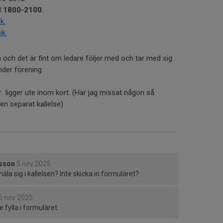
l 1800-2100.
k.
k.
 och det är fint om ledare följer med och tar med sig
nder förening
r ligger ute inom kort. (Har jag missat någon så
en separat kallelse)
lsson
5 nov 2025
äla sig i kallelsen? Inte skicka in formuläret?
5 nov 2025
 fylla i formuläret.