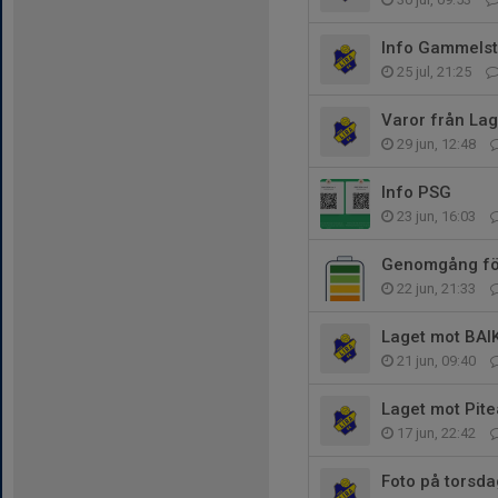
Info Gammels
25 jul, 21:25
Varor från Lag
29 jun, 12:48
Info PSG
23 jun, 16:03
Genomgång fö
22 jun, 21:33
Laget mot BAI
21 jun, 09:40
Laget mot Pite
17 jun, 22:42
Foto på torsda