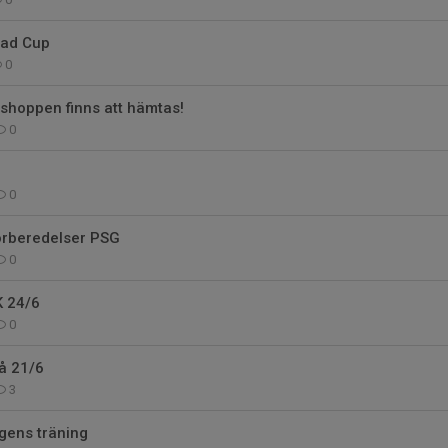
tad Cup
0
shoppen finns att hämtas!
0
0
rberedelser PSG
0
K 24/6
0
å 21/6
3
gens träning