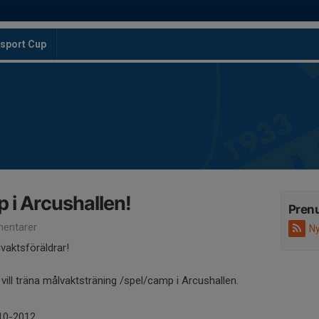
sport Cup
i Arcushallen!
Pren
entarer
Ny
vaktsföräldrar!
ill träna målvaktsträning /spel/camp i Arcushallen.
010-2012