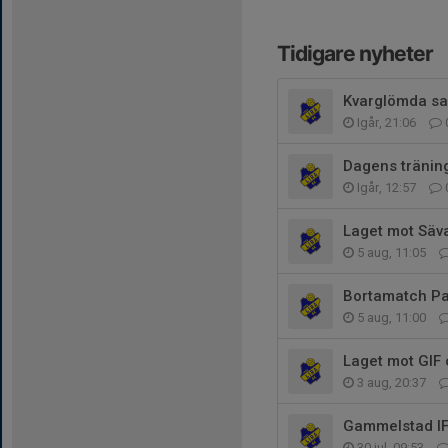
Tidigare nyheter
Kvarglömda s
Igår, 21:06
Dagens träning
Igår, 12:57
Laget mot Säv
5 aug, 11:05
Bortamatch Paj
5 aug, 11:00
Laget mot GIF 
3 aug, 20:37
Gammelstad IF
30 jul, 09:53