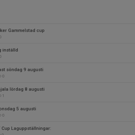
aker Gammelstad cup
0
 inställd
0
ast söndag 9 augusti
0
ala lördag 8 augusti
1
onsdag 5 augusti
0
 Cup Laguppställningar:
0