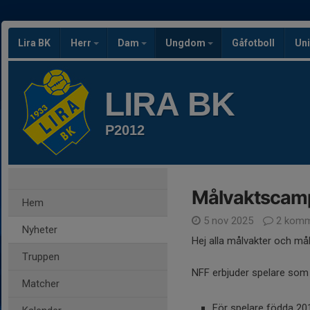
Lira BK
Herr
Dam
Ungdom
Gåfotboll
Uni
LIRA BK
P2012
Målvaktscamp 
Hem
5 nov 2025
2 komm
Nyheter
Hej alla målvakter och mål
Truppen
NFF erbjuder spelare som v
Matcher
För spelare födda 2