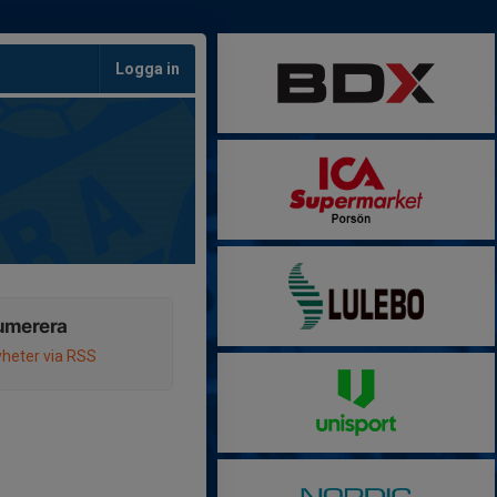
Logga in
umerera
heter via RSS