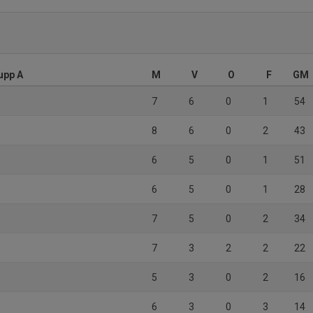
upp A
M
V
O
F
GM
7
6
0
1
54
8
6
0
2
43
6
5
0
1
51
6
5
0
1
28
7
5
0
2
34
7
3
2
2
22
5
3
0
2
16
6
3
0
3
14