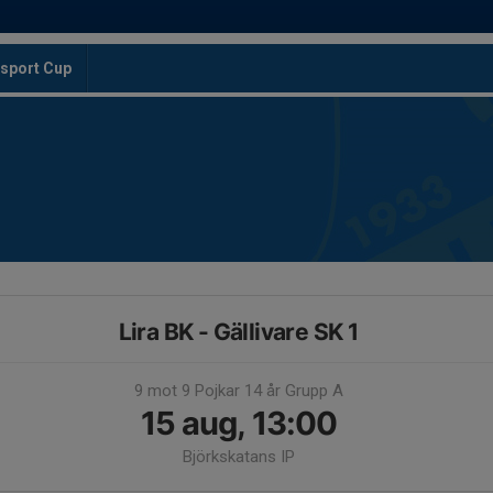
sport Cup
Lira BK - Gällivare SK 1
9 mot 9 Pojkar 14 år Grupp A
15 aug, 13:00
Björkskatans IP