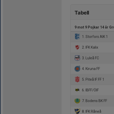
Tabell
9 mot 9 Pojkar 14 år Gr
1. Storfors AIK 1
2. IFK Kalix
3. Luleå FC
4. Kiruna FF
5. Piteå IF FF 1
6. IBFF/ÖIF
7. Bodens BK FF
8. IFK Råneå