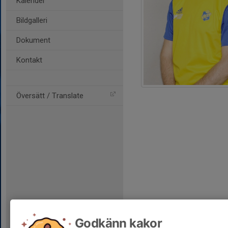
Kalender
Bildgalleri
Dokument
Kontakt
Översätt / Translate
Godkänn kakor