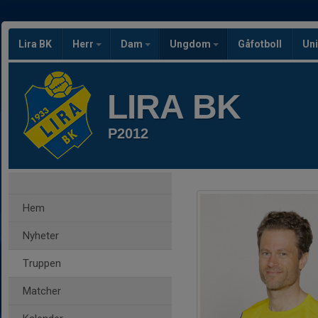
Lira BK
Herr
Dam
Ungdom
Gåfotboll
Uni
LIRA BK
P2012
Hem
Nyheter
Truppen
Matcher