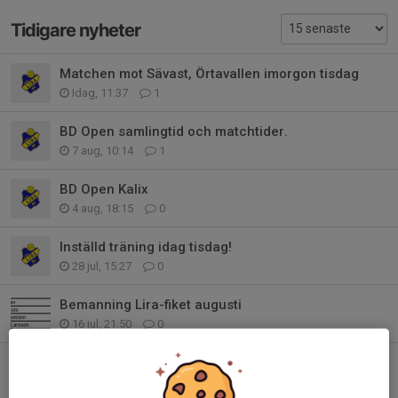
Tidigare nyheter
Matchen mot Sävast, Örtavallen imorgon tisdag
Idag, 11:37
1
BD Open samlingtid och matchtider.
7 aug, 10:14
1
BD Open Kalix
4 aug, 18:15
0
Inställd träning idag tisdag!
28 jul, 15:27
0
Bemanning Lira-fiket augusti
16 jul, 21:50
0
Sommarträning tillsammans med P16 Blå
7 jul, 16:50
0