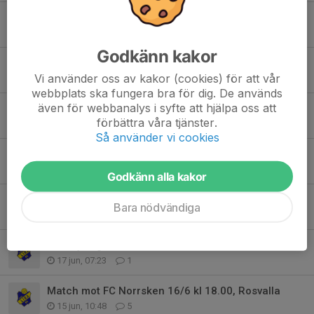
Sista dagen på PSG imorgon!
27 jun, 22:30
2
Godkänn kakor
Kör försiktigt till PSG idag!
Vi använder oss av kakor (cookies) för att vår
26 jun, 09:16
0
webbplats ska fungera bra för dig. De används
även för webbanalys i syfte att hjälpa oss att
PSG Lag och matchtider
förbättra våra tjänster.
24 jun, 14:49
9
Så använder vi cookies
Match mot Heden 21/6 12.00, olympia
20 jun, 14:53
6
Godkänn alla kakor
Match mot Sunderbyn 18/6 kl 18.30 sundis
Bara nödvändiga
17 jun, 10:52
6
Försäljning kakor
17 jun, 07:23
1
Match mot FC Norrsken 16/6 kl 18.00, Rosvalla
15 jun, 10:48
5