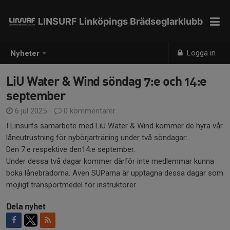
LINSURF Linköpings Brädseglarklubb
Logga in
Nyheter
LiU Water & Wind söndag 7:e och 14:e
september
6 jul 2025
0 kommentarer
I Linsurfs samarbete med LiU Water & Wind kommer de hyra vår
låneutrustning för nybörjarträning under två söndagar:
Den 7:e respektive den14:e september.
Under dessa två dagar kommer därför inte medlemmar kunna
boka lånebrädorna. Även SUParna är upptagna dessa dagar som
möjligt transportmedel för instruktörer.
Dela nyhet