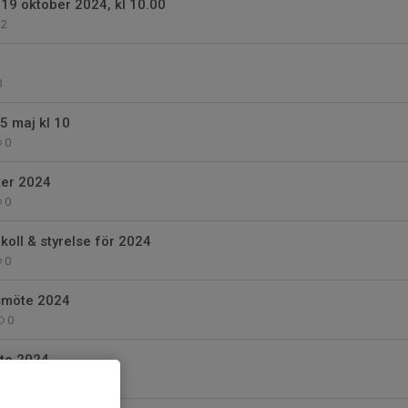
 19 oktober 2024, kl 10.00
2
3
5 maj kl 10
0
er 2024
0
oll & styrelse för 2024
0
smöte 2024
0
öte 2024
0