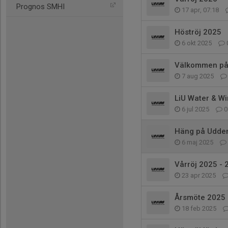
Prognos SMHI
17 apr, 07:18
Höströj 2025
6 okt 2025
Välkommen på k
7 aug 2025
LiU Water & W
6 jul 2025
0
Häng på Udden,
6 maj 2025
Vårröj 2025 - 2
23 apr 2025
Årsmöte 2025
18 feb 2025