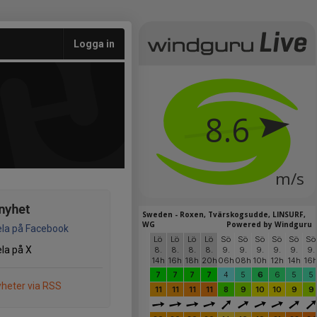
Logga in
nyhet
la på Facebook
la på X
heter via RSS