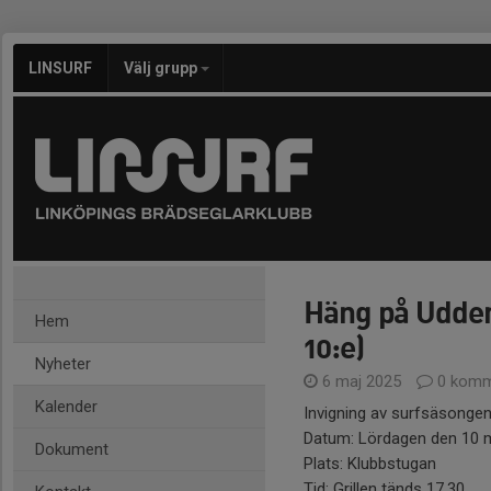
LINSURF
Välj grupp
Häng på Udden,
Hem
10:e)
Nyheter
6 maj 2025
0 komm
Kalender
Invigning av surfsäsongen
Datum: Lördagen den 10 
Dokument
Plats: Klubbstugan
Tid: Grillen tänds 17.30