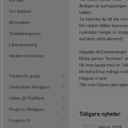
Kontakt
Äntligen är surfsäsongen i
Om klubben
Udden.
Ta med det du vill äta och 
Bli medlem
Om vädret tillåter kommer d
ruskväder hänger vi i stugan
Omklädningsrum
surfares rätta element)
Låneutrustning
Inbjudan till Evenemanget
Medlemsförmåner
Klicka gärna i "kommer" o
får man bjuda med en "icke-
lite koll på hur många vi bli
Facebook-grupp
Hoppas vi ses!
/Elin och Carina (den sj
Vindmätare Windguru
Udden @ FindWind
Prognos Windguru
Tidigare nyheter
Prognos Yr
Vårröj 2026