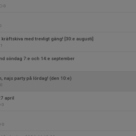
0
0
räftskiva med trevligt gäng! [30:e augusti]
1
ind söndag 7:e och 14:e september
 najs party på lördag! (den 10:e)
0
7 april
0
0