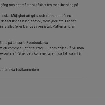
gång och det måste vi såklart fira med lite häng på
dricka. Möjlighet att grilla och värma mat finns.
et att finnas kubb, fotboll, Volleyboll etc. Blir det
 istället (eller klär oss i regnställ. Vatten är ju en
 finns på Linsurfs Facebooksida.
m du kommer. Det är surfare +1 som gäller. Så vill man
surfare" . Skriv det i kommentaren i så fall, så vi får
r.
älvutnämnda festkommiten)