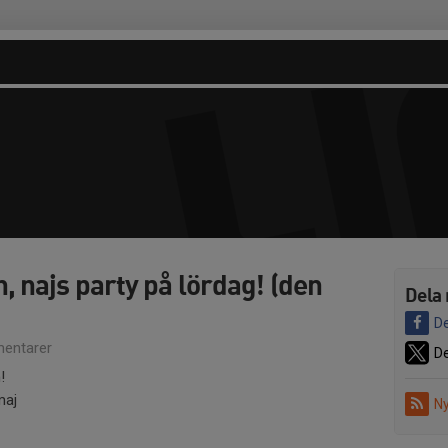
 najs party på lördag! (den
Dela 
De
entarer
De
!
maj
Ny