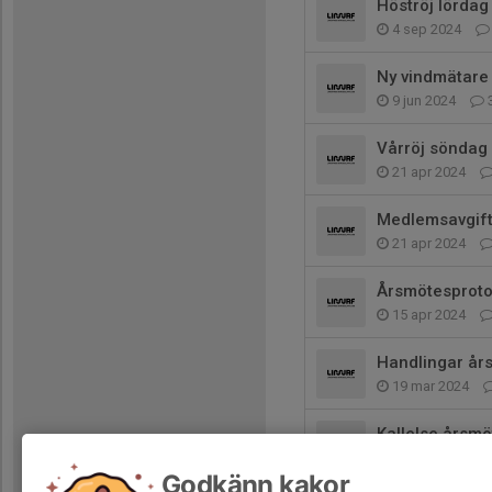
Höströj lördag
4 sep 2024
Ny vindmätare
9 jun 2024
Vårröj söndag 
21 apr 2024
Medlemsavgift
21 apr 2024
Årsmötesprotok
15 apr 2024
Handlingar år
19 mar 2024
Kallelse årsm
4 mar 2024
Godkänn kakor