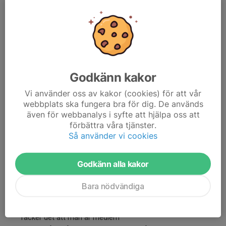
Medlem junior (<18 år): 50 kr
Stödmedlem: 125 kr
Avgift för befintliga medlemmars medlemskap och
containerplats faktureras till registrerad e-post.
Godkänn kakor
Containeravgifter 2026
Vi använder oss av kakor (cookies) för att vår
Containerplats: 375 kr
webbplats ska fungera bra för dig. De används
även för webbanalys i syfte att hjälpa oss att
Containerplats junior: 200 kr
förbättra våra tjänster.
Ny eller befintlig medlem som önskar hyra containerplats
Så använder vi cookies
kontakta containeransvarig
container@linsurf.se
för att stämma
av att ledig containerplats finns. Om ledig plats finns skickar
Godkänn alla kakor
containeransvarig länk till registrering av containerplats.
Avgift låneutrustning 2026
Bara nödvändiga
För att låna klubbens skolbrädor, av typen RRD Easyrider,
räcker det att man är medlem