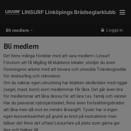
LINSURF Linköpings Brädseglarklubb
Logga in
Bli medlem
Bli medlem
Det finns många fördelar med att vara medlem i Linsurf.
Förutom att få tillgång till klubbens lokaler, stödjer du även
föreningens arbete med att bevara och utveckla Tvärskogsudde
för vindsurfing och rekreation .
Om du saknar egen utrustning har klubben skolbrädor med riggar
(segel, mast, bom) som medlemmar får låna. Det går även bra
för medlemmar att låna dessa för att lära t.ex. familj och vänner.
Har du passerat nybörjarstadiet, finns även fortsättningsbrädor
att låna men då mot en mindre årsavgift. Tyvärr har vi ingen
egen kursverksamhet på grund av brist på instruktörer men
blåser det finns det oftast Linsurfare på plats som gärna ger
tips och hjälper till.