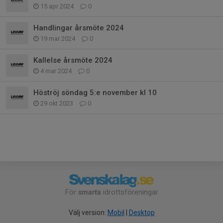
15 apr 2024
0
Handlingar årsmöte 2024
19 mar 2024
0
Kallelse årsmöte 2024
4 mar 2024
0
Höströj söndag 5:e november kl 10
29 okt 2023
0
För
smarta
idrottsföreningar
Välj version:
Mobil
|
Desktop