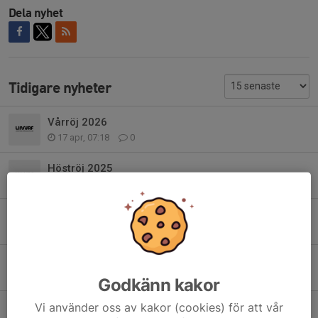
Dela nyhet
Tidigare nyheter
Vårröj 2026
17 apr, 07:18
0
Höströj 2025
6 okt 2025
0
Välkommen på kräftskiva med trevligt gäng! [30:e augusti]
7 aug 2025
1
LiU Water & Wind söndag 7:e och 14:e september
6 jul 2025
0
Godkänn kakor
Häng på Udden, najs party på lördag! (den 10:e)
Vi använder oss av kakor (cookies) för att vår