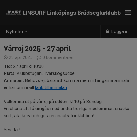
LINSURF Linköpings Brädseglarklubb
Logga in
Nyheter
Vårröj 2025 - 27 april
23 apr 2025
0 kommentarer
Tid:
27 april kl 10:00
Plats:
Klubbstugan, Tvärskogsudde
Anmälan:
Behövs ej, bara att komma men ni får gärna anmäla
er här om ni vill
länk till anmälan
Välkomna ut på vårröj på udden kl 10 på Söndag.
En chans att få umgås med andra trevliga medlemmar, snacka
surf, äta korv och göra en insats för klubben!
Ses där!