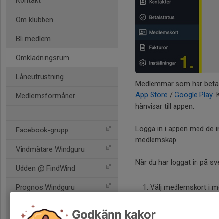
Kontakt
Om klubben
Bli medlem
Omklädningsrum
Låneutrustning
Medlemmar som har betala
App Store
/
Google Play
.
Medlemsförmåner
hänvisar till appen.
Logga in i appen med de in
Facebook-grupp
medlemskap.
Vindmätare Windguru
När du har loggat in på sv
Udden @ FindWind
Prognos Windguru
Välj medlemskort i 
Välj ditt medlemskort 
Prognos Yr
Tryck på paketet uppe
Godkänn kakor