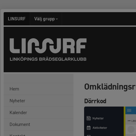
LINSURF
Välj grupp
Omklädnings
Hem
Dörrkod
Nyheter
Kalender
Dokument