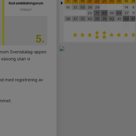
genom Svenskalag-appen
y säsong utan vi
and med registrering av
ummet.