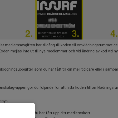
t medlemsavgiften har tillgång till koden till omklädningsrummet 
 Koden mejlas inte ut till nya medlemmar och vid ändring av kod vid n
loggningsuppgifter som du har fått till din mejl tidigare eller i samb
enskalag-appen gör du följande för att hitta koden till omklädningsr
menyn
i listan
 i högra hörnet när du har fått upp ditt medlemskort