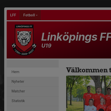
LFF
Fotboll
Linköpings F
U19
Välkommen ti
Hem
Nyheter
Matcher
Statistik