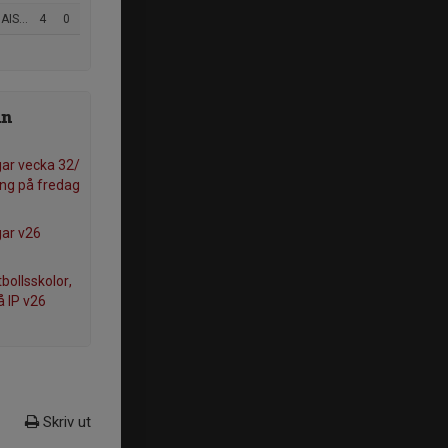
 P19
4
0
ån
ar vecka 32/
ng på fredag
gar v26
tbollsskolor,
å IP v26
Skriv ut