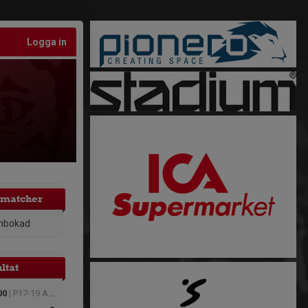
Logga in
matcher
inbokad
ltat
00
| P17-19 A Höst