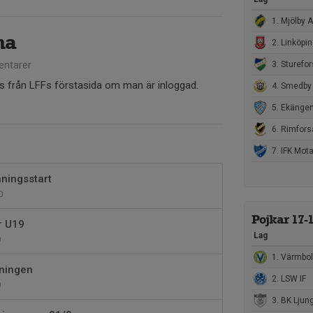
1. Mjölby AI FF
na
2. Linköpings FF U
ntarer
3. Sturefor
s från LFFs förstasida om man är inloggad.
4. Smedby 
5. Ekängen
6. Rimforsa
7. IFK Mota
äningsstart
0
Pojkar 17-
r U19
Lag
0
1. Värmbol
tningen
2. LSW IF
0
3. BK Ljungsbro / Wreta