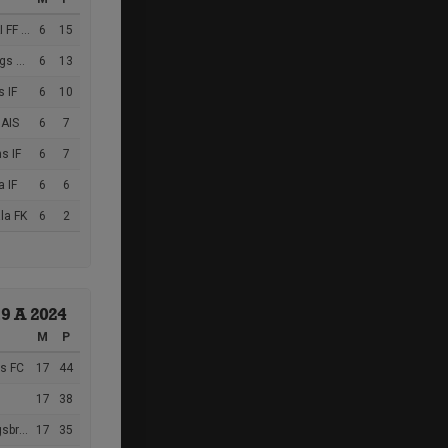
 Svart
6
15
ngdom
6
13
s IF
6
10
AIS
6
7
s IF
6
7
 IF
6
6
la FK
6
2
19 A 2024
M
P
s FC
17
44
17
38
 kloster
17
35