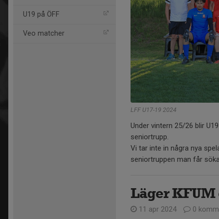
U19 på ÖFF
Veo matcher
LFF U17-19 2024
Under vintern 25/26 blir U1
seniortrupp.
Vi tar inte in några nya spelar
seniortruppen man får söka s
Läger KFUM 
11 apr 2024
0 komme