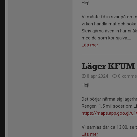
Hej!
Vi måste få in svar på om 
vi kan handla mat och boka 
Skriv gärna även in hur ni åke
med de som kör själva....
Läs mer
Läger KFUM 
8 apr 2024
0 kommen
Hej!
Det börjar närma sig lägerh
Rengen, 1.5 mil söder om L
https://maps.app.goo.gl
Vi samlas där ca 13.00, se til
Läs mer