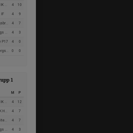
 U17
4
10
 IF
4
9
reta Kloster P17
4
7
om P17
4
3
y P17
4
0
F P17
0
0
upp 1
M
P
 U19
4
12
 jun
4
7
IF 1
4
7
om P19
4
3