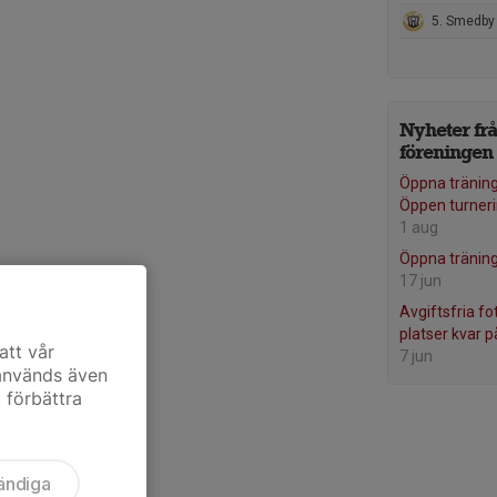
5. Smedby AIS
Nyheter fr
föreningen
Öppna träning
Öppen turneri
1 aug
Öppna tränin
17 jun
Avgiftsfria fo
platser kvar p
att vår
7 jun
 används även
t förbättra
ändiga