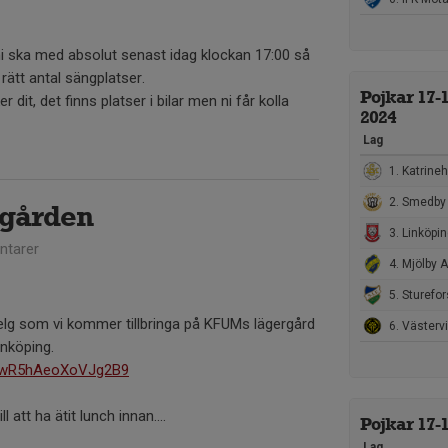
ni ska med absolut senast idag klockan 17:00 så
rätt antal sängplatser.
Pojkar 17-
r dit, det finns platser i bilar men ni får kolla
2024
Lag
1. Katrineholms
2. Smedby 
gården
3. Linköpings FF U
tarer
4. Mjölby AI FF
5. Sturefor
elg som vi kommer tillbringa på KFUMs lägergård
6. Västervi
inköping.
/u1wR5hAeoXoVJg2B9
l att ha ätit lunch innan....
Pojkar 17-
Lag