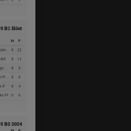
19 B1 Höst
M
P
 SK FK
8
22
AIS
8
13
ngdom
8
9
 Svart
8
8
s IF
8
4
ks FF
0
0
19 B2 2024
M
P