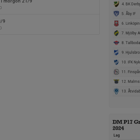
g i morgon 21/9
4. BK Derb
0
5. Åby IF
8/9
6. Linköpings FF U
0
7. Mjölby AI F
8. Tallboda
9. Hjulsbro
10. IFK Ny
11. Finspång
12. Malmslätts
13. Åtvidaber
DM P17 Gr
2024
Lag