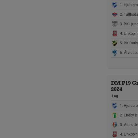
1. Hjulsbro IK
2. Tallboda
3. BK Ljungsbro / Wreta kloster P17-19 BK Ljungsbro/W
4. Linköpings FF Ungd
5. BK Derb
6. Åtvidabergs F
DM P19 Gr
2024
Lag
1. Hjulsbro IK
2. Eneby BK Herr
3. Adas United 
4. Linköpings FF Ungd