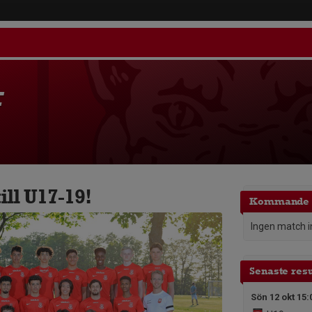
F
ll U17-19!
Kommande 
Ingen match 
Senaste resu
Sön 12 okt 15: