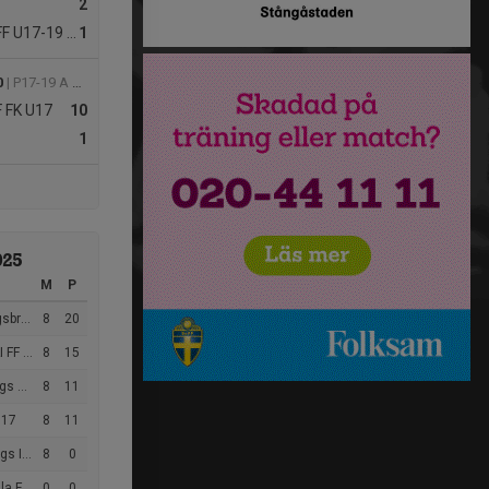
2
 U17-19 Gul
1
0
| P17-19 A Höst
F FK U17
10
1
025
M
P
er P17-19
8
20
-19 Gul
8
15
 U19
8
11
U17
8
11
U17-19
8
0
 FK 1
0
0