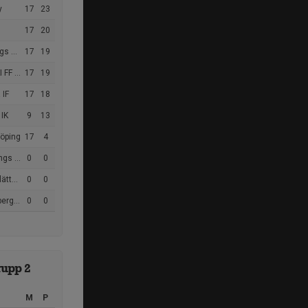
y
17
23
17
20
ngdom
17
19
F Gul
17
19
 IF
17
18
 IK
9
13
köping
17
4
s FK
0
0
 AIK
0
0
gs FF
0
0
upp 2
M
P