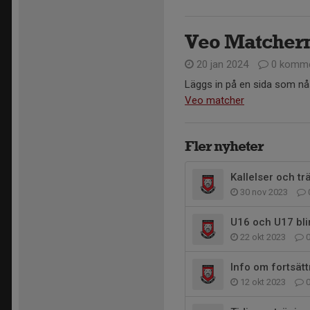
Veo Matcher
20 jan 2024
0 komme
Läggs in på en sida som nå
Veo matcher
Fler nyheter
Kallelser och tr
30 nov 2023
U16 och U17 bli
22 okt 2023
Info om fortsät
12 okt 2023