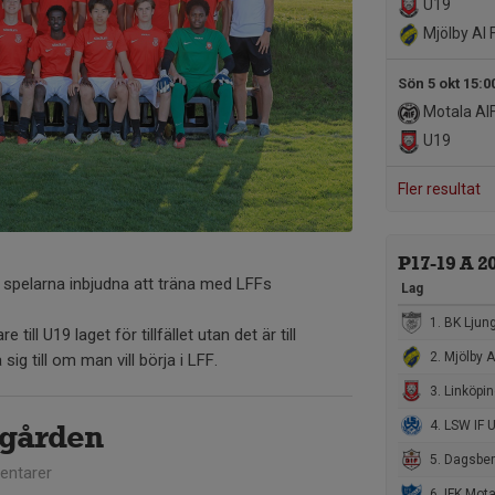
U19
Mjölby AI FF
Sön 5 okt 15:0
Motala AI
U19
Fler resultat
P17-19 A 2
9 spelarna inbjudna att träna med LFFs
Lag
1. BK Ljungsbro / Wreta klost
e till U19 laget för tillfället utan det är till
2. Mjölby AI FF U17
ig till om man vill börja i LFF.
3. Linköpings FF
gården
4. LSW IF 
5. Dagsbergs IF 
ntarer
6. IFK Motala