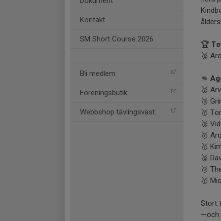
Dokument
Kindbo
Kontakt
ålders
SM Short Course 2026
🏆
To
🥈 Ar
Bli medlem
👊
Ag
🥇 Arv
Föreningsbutik
🥉 Gri
Webbshop tävlingsväst
🥇 Tor
🥉 Vi
🥇 Ar
🥇 Kim
🥈 Dav
🥈 The
🥇 Mic
Stort 
—och e