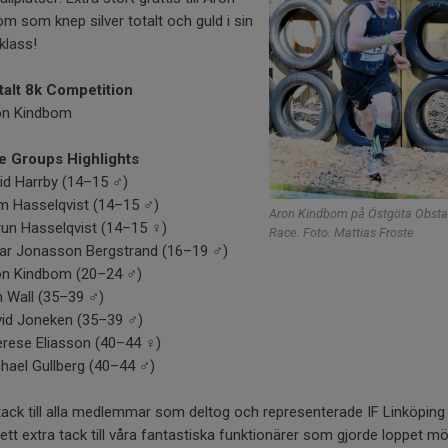
m som knep silver totalt och guld i sin
klass!
talt 8k Competition
on Kindbom
e Groups Highlights
id Harrby (14–15 ♂️)
m Hasselqvist (14–15 ♂️)
Aron Kindbom på Östgöta Obsta
un Hasselqvist (14–15 ♀️)
Race. Foto: Mattias Froste
dar Jonasson Bergstrand (16–19 ♂️)
on Kindbom (20–24 ♂️)
 Wall (35–39 ♂️)
id Joneken (35–39 ♂️)
rese Eliasson (40–44 ♀️)
hael Gullberg (40–44 ♂️)
tack till alla medlemmar som deltog och representerade IF Linköpin
tt extra tack till våra fantastiska funktionärer som gjorde loppet möj