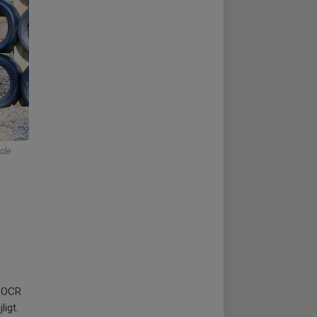
cle
g OCR
ligt.