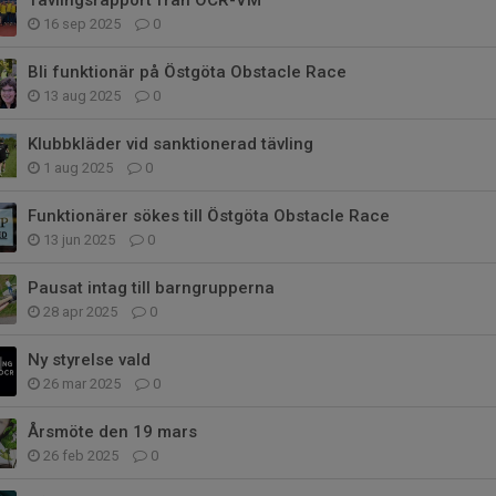
Tävlingsrapport från OCR-VM
16 sep 2025
0
Bli funktionär på Östgöta Obstacle Race
13 aug 2025
0
Klubbkläder vid sanktionerad tävling
1 aug 2025
0
Funktionärer sökes till Östgöta Obstacle Race
13 jun 2025
0
Pausat intag till barngrupperna
28 apr 2025
0
Ny styrelse vald
26 mar 2025
0
Årsmöte den 19 mars
26 feb 2025
0