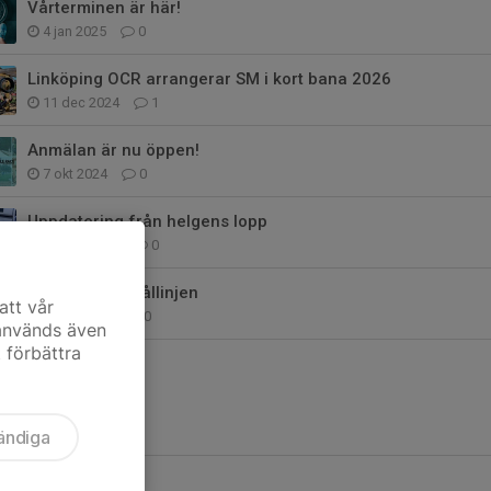
Vårterminen är här!
4 jan 2025
0
Linköping OCR arrangerar SM i kort bana 2026
11 dec 2024
1
Anmälan är nu öppen!
7 okt 2024
0
Uppdatering från helgens lopp
19 sep 2024
0
Full fart mot mållinjen
att vår
5 sep 2024
0
 används även
t förbättra
ändiga