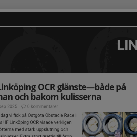
LI
 Linköping OCR glänste—både på
nan och bakom kulisserna
sep 2025
0 kommentarer
 dag vi fick på Östgöta Obstacle Race i
s! IF Linköping OCR visade verkligen
ötterna med stark uppslutning och
allplatser. Extra stort grattis till Aron