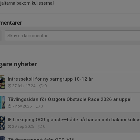
hjältarna bakom kulisserna!
entarer
gare nyheter
Intressekoll för ny barngrupp 10-12 år
27 feb, 17:24
0
Tävlingssidan för Östgöta Obstacle Race 2026 är uppe!
7 nov 2025
0
IF Linköping OCR glänste—både på banan och bakom kulis
29 sep 2025
0