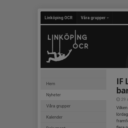
Linköping OCR
Våra grupper
IF
Hem
ba
Nyheter
29 
Våra grupper
Vilken
lördag
Kalender
framf
flera p