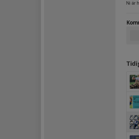
Ni är 
Komm
Tidi