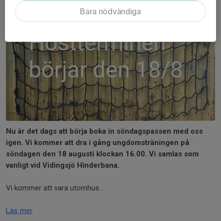
Bara nödvändiga
Nu är det dags att börja boka in söndagspassen med oss
igen. Vi kommer att dra i gång ungdomsträningen på
söndagen den 18 augusti klockan 16.00. Vi samlas som
vanligt vid Vidingsjö Hinderbana.
Vi kommer att vara utomhus...
Läs mer