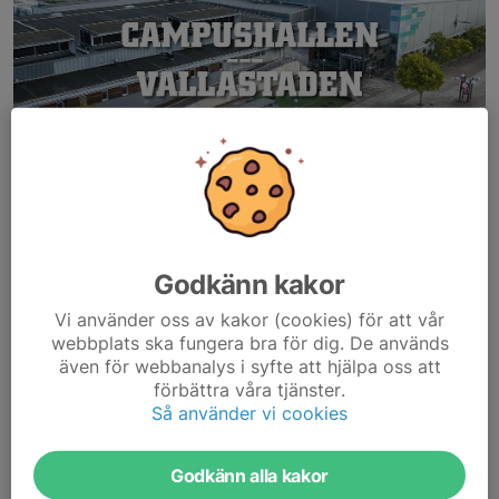
Det är bara två utomhuspass kvar. Sedan börjar
inomhusträningen igen med start på söndagen den 3 november.
Plats: Campushallen Vallastaden
Godkänn kakor
Hall: A-hallen
Vi använder oss av kakor (cookies) för att vår
Tid: 18.00-18.50
webbplats ska fungera bra för dig. De används
Läs mer
även för webbanalys i syfte att hjälpa oss att
förbättra våra tjänster.
Ungdomsträning från den 18/8
Så använder vi cookies
29 jul 2024
0 kommentarer
Godkänn alla kakor