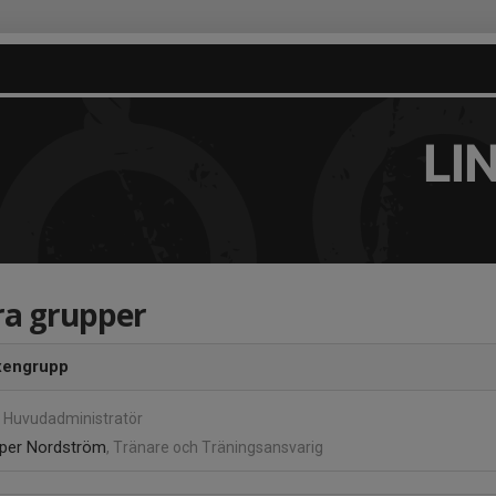
LI
ra grupper
xengrupp
, Huvudadministratör
per Nordström
, Tränare och Träningsansvarig