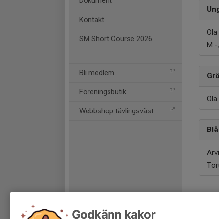
Dokument
Un
Kontakt
Ola
SM Short Course 2026
M -
Bli medlem
Grö
Föreningsbutik
Ola
Webbshop tävlingsväst
Blå
Arv
Tor
Godkänn kakor