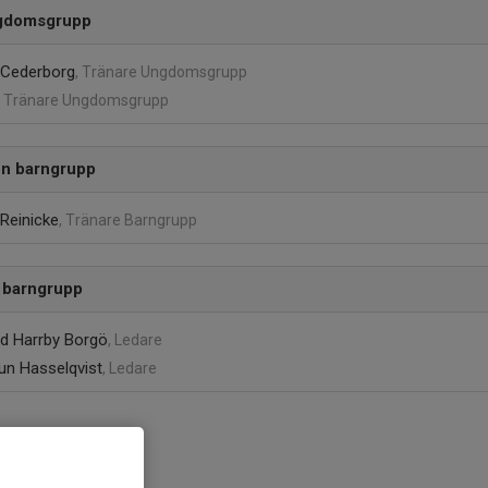
gdomsgrupp
 Cederborg
, Tränare Ungdomsgrupp
, Tränare Ungdomsgrupp
n barngrupp
 Reinicke
, Tränare Barngrupp
 barngrupp
id Harrby Borgö
, Ledare
un Hasselqvist
, Ledare