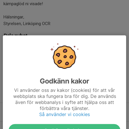
kämpaglöd ni visade!
Hälsningar,
Styrelsen, Linköping OCR
Dela nyhet
Kommentarer
Godkänn kakor
Vi använder oss av kakor (cookies) för att vår
Tidigare nyheter
webbplats ska fungera bra för dig. De används
även för webbanalys i syfte att hjälpa oss att
förbättra våra tjänster.
Intressekoll för ny barngrupp 10-12 år
Så använder vi cookies
27 feb, 17:24
0
Tävlingssidan för Östgöta Obstacle Race 2026 är uppe!