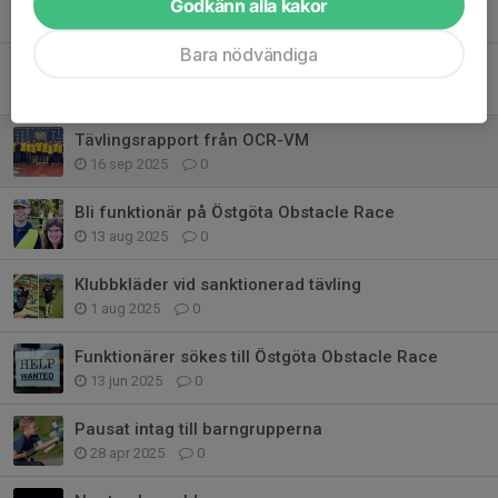
Godkänn alla kakor
7 nov 2025
0
Bara nödvändiga
IF Linköping OCR glänste—både på banan och bakom kulisserna
29 sep 2025
0
Tävlingsrapport från OCR-VM
16 sep 2025
0
Bli funktionär på Östgöta Obstacle Race
13 aug 2025
0
Klubbkläder vid sanktionerad tävling
1 aug 2025
0
Funktionärer sökes till Östgöta Obstacle Race
13 jun 2025
0
Pausat intag till barngrupperna
28 apr 2025
0