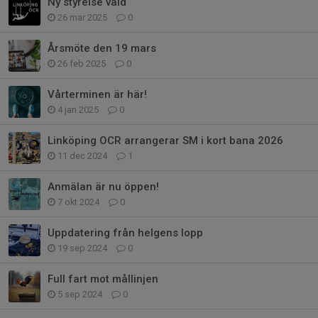
Ny styrelse vald
26 mar 2025
0
Årsmöte den 19 mars
26 feb 2025
0
Vårterminen är här!
4 jan 2025
0
Linköping OCR arrangerar SM i kort bana 2026
11 dec 2024
1
Anmälan är nu öppen!
7 okt 2024
0
Uppdatering från helgens lopp
19 sep 2024
0
Full fart mot mållinjen
5 sep 2024
0