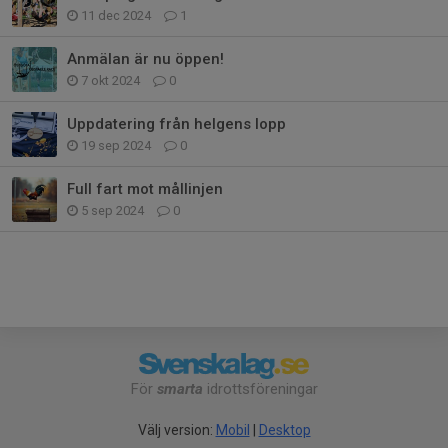
11 dec 2024
1
Anmälan är nu öppen!
7 okt 2024
0
Uppdatering från helgens lopp
19 sep 2024
0
Full fart mot mållinjen
5 sep 2024
0
För
smarta
idrottsföreningar
Välj version:
Mobil
|
Desktop