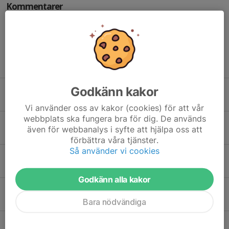
Kommentarer
Tidigare nyheter
Godkänn kakor
Intressekoll för ny barngrupp 10-12 år
27 feb, 17:24
0
Vi använder oss av kakor (cookies) för att vår
webbplats ska fungera bra för dig. De används
Tävlingssidan för Östgöta Obstacle Race 2026 är uppe!
även för webbanalys i syfte att hjälpa oss att
7 nov 2025
0
förbättra våra tjänster.
Så använder vi cookies
IF Linköping OCR glänste—både på banan och bakom kulisserna
29 sep 2025
0
Godkänn alla kakor
Tävlingsrapport från OCR-VM
16 sep 2025
0
Bara nödvändiga
Bli funktionär på Östgöta Obstacle Race