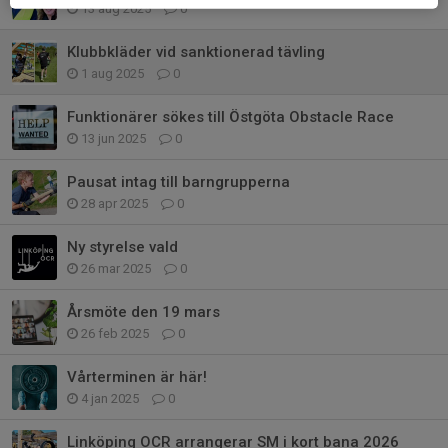
13 aug 2025
0
Klubbkläder vid sanktionerad tävling
1 aug 2025
0
Funktionärer sökes till Östgöta Obstacle Race
13 jun 2025
0
Pausat intag till barngrupperna
28 apr 2025
0
Ny styrelse vald
26 mar 2025
0
Årsmöte den 19 mars
26 feb 2025
0
Vårterminen är här!
4 jan 2025
0
Linköping OCR arrangerar SM i kort bana 2026