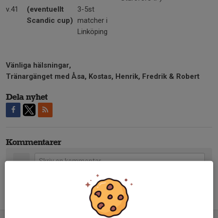
v.41
(eventuellt
3-5st
Scandic cup)
matcher i
Linköping
Vänliga hälsningar,
Tränargänget med Åsa, Kostas, Henrik, Fredrik & Robert
Dela nyhet
Kommentarer
Tidigare nyheter