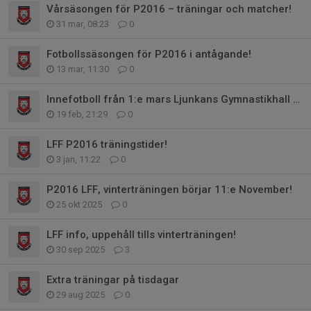
Vårsäsongen för P2016 – träningar och matcher!
31 mar, 08:23
0
Fotbollssäsongen för P2016 i antågande!
13 mar, 11:30
0
Innefotboll från 1:e mars Ljunkans Gymnastikhall (vid Bollgatan).
19 feb, 21:29
0
LFF P2016 träningstider!
3 jan, 11:22
0
P2016 LFF, vinterträningen börjar 11:e November!
25 okt 2025
0
LFF info, uppehåll tills vinterträningen!
30 sep 2025
3
Extra träningar på tisdagar
29 aug 2025
0