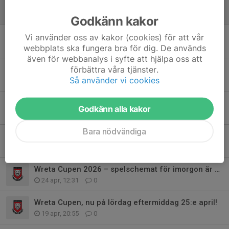
Välförtjänt sommaruppehåll, vi drar igång för fullt 2:e augusti!
2 jul, 16:50
0
Godkänn kakor
LFF 2016 Viktig laginformation samt sommarläger, cuper & träningsdagar
Vi använder oss av kakor (cookies) för att vår
webbplats ska fungera bra för dig. De används
26 maj, 19:30
0
även för webbanalys i syfte att hjälpa oss att
förbättra våra tjänster.
2st matcher + 2st träningar nästa vecka 21
Så använder vi cookies
15 maj, 12:30
1
3st träningar + match den här veckan!
Godkänn alla kakor
11 maj, 11:45
0
Bara nödvändiga
Seriespel 7 mot 7 matchschema!
3 maj, 15:39
1
Wreta Cupen 2026 – spelschemat för imorgon är klart
24 apr, 12:31
0
Wreta Cupen, nu på lördag eftermiddag 25:e april!
19 apr, 20:55
0