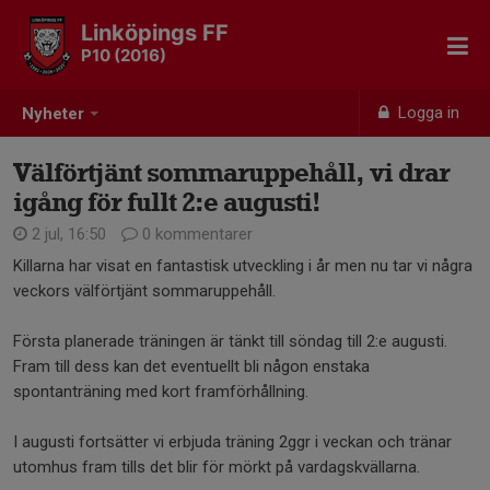
Linköpings FF
P10 (2016)
Logga in
Nyheter
Välförtjänt sommaruppehåll, vi drar
igång för fullt 2:e augusti!
2 jul, 16:50
0 kommentarer
Killarna har visat en fantastisk utveckling i år men nu tar vi några
veckors välförtjänt sommaruppehåll.
Första planerade träningen är tänkt till söndag till 2:e augusti.
Fram till dess kan det eventuellt bli någon enstaka
spontanträning med kort framförhållning.
I augusti fortsätter vi erbjuda träning 2ggr i veckan och tränar
utomhus fram tills det blir för mörkt på vardagskvällarna.