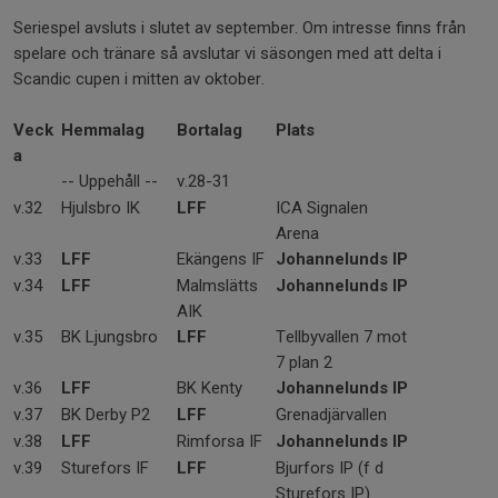
Seriespel avsluts i slutet av september. Om intresse finns från
spelare och tränare så avslutar vi säsongen med att delta i
Scandic cupen i mitten av oktober.
Veck
Hemmalag
Bortalag
Plats
a
-- Uppehåll --
v.28-31
v.32
Hjulsbro IK
LFF
ICA Signalen
Arena
v.33
LFF
Ekängens IF
Johannelunds IP
v.34
LFF
Malmslätts
Johannelunds IP
AIK
v.35
BK Ljungsbro
LFF
Tellbyvallen 7 mot
7 plan 2
v.36
LFF
BK Kenty
Johannelunds IP
v.37
BK Derby P2
LFF
Grenadjärvallen
v.38
LFF
Rimforsa IF
Johannelunds IP
v.39
Sturefors IF
LFF
Bjurfors IP (f d
Sturefors IP)