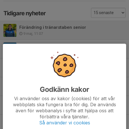
Tidigare nyheter
Förändring i tränarstaben senior
9 maj, 11:07
Matchklimathelg 9-10 maj
8 maj, 12:59
Vårkampanj XXL
13 apr, 09:16
⚽ Vi växer – vill du vara med på resan?
Godkänn kakor
29 mar, 17:10
Vi använder oss av kakor (cookies) för att vår
Årsmötet genomfört!
webbplats ska fungera bra för dig. De används
20 mar, 18:19
även för webbanalys i syfte att hjälpa oss att
förbättra våra tjänster.
KBK Fotbollsskola 2026 - Lördagen den 18 april
Så använder vi cookies
19 feb, 10:30