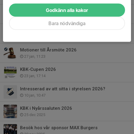
Godkänn alla kakor
Nytt lag pojkar & flickor födda 2019-2020
3 feb, 20:12
Bara nödvändiga
Ingmar Johansson
27 jan, 14:42
Motioner till Årsmöte 2026
27 jan, 11:23
KBK-Cupen 2026
23 jan, 17:14
Intresserad av att sitta i styrelsen 2026?
10 jan, 10:47
KBK i Nyårssaluten 2026
25 dec 2025
Besök hos vår sponsor MAX Burgers