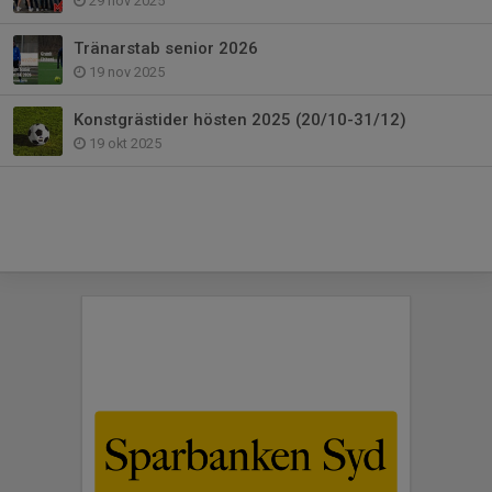
29 nov 2025
Tränarstab senior 2026
19 nov 2025
Konstgrästider hösten 2025 (20/10-31/12)
19 okt 2025