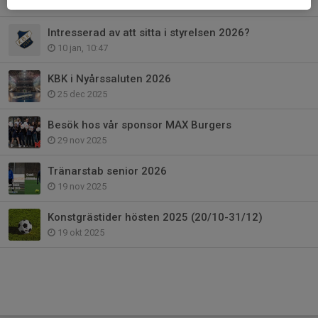
23 jan, 17:14
Intresserad av att sitta i styrelsen 2026?
10 jan, 10:47
KBK i Nyårssaluten 2026
25 dec 2025
Besök hos vår sponsor MAX Burgers
29 nov 2025
Tränarstab senior 2026
19 nov 2025
Konstgrästider hösten 2025 (20/10-31/12)
19 okt 2025