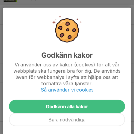
⚽ Vi växer – vill du vara med på resan?
29 mar, 17:10
Årsmötet genomfört!
20 mar, 18:19
KBK Fotbollsskola 2026 - Lördagen den 18 april
Godkänn kakor
19 feb, 10:30
Vi använder oss av kakor (cookies) för att vår
Nytt lag pojkar & flickor födda 2019-2020
webbplats ska fungera bra för dig. De används
3 feb, 20:12
även för webbanalys i syfte att hjälpa oss att
förbättra våra tjänster.
Ingmar Johansson
Så använder vi cookies
27 jan, 14:42
Godkänn alla kakor
Motioner till Årsmöte 2026
27 jan, 11:23
Bara nödvändiga
KBK-Cupen 2026