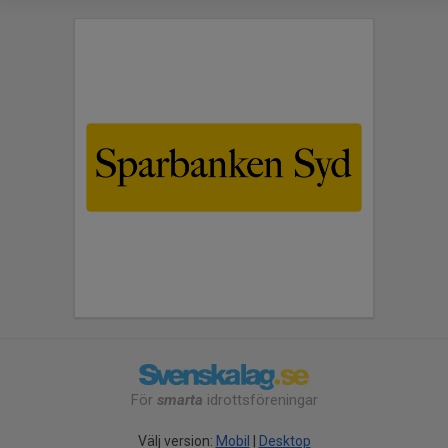
För
smarta
idrottsföreningar
Välj version:
Mobil
|
Desktop