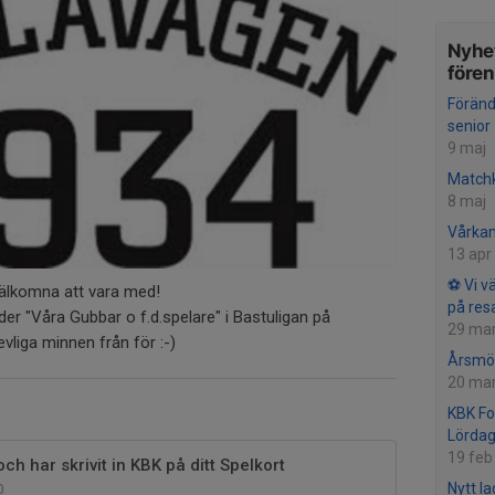
Nyhet
före
Föränd
senior
9 maj
Matchk
8 maj
Vårka
13 apr
⚽ Vi vä
Välkomna att vara med!
på res
er "Våra Gubbar o f.d.spelare" i Bastuligan på
29 ma
liga minnen från för :-)
Årsmöt
20 ma
KBK Fo
Lördag
19 feb
ch har skrivit in KBK på ditt Spelkort
Nytt la
0