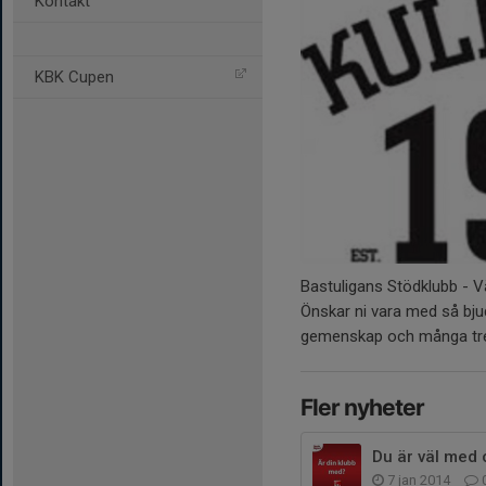
Kontakt
KBK Cupen
Bastuligans Stödklubb - 
Önskar ni vara med så bjud
gemenskap och många trev
Fler nyheter
Du är väl med o
7 jan 2014