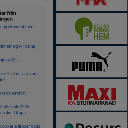
er från
ningen
ring i tränarstaben
limathelg 9-10 maj
mpanj XXL
xer – vill du vara med
an?
r
et genomfört!
r
tbollsskola 2026 -
en den 18 april
g pojkar & flickor födda