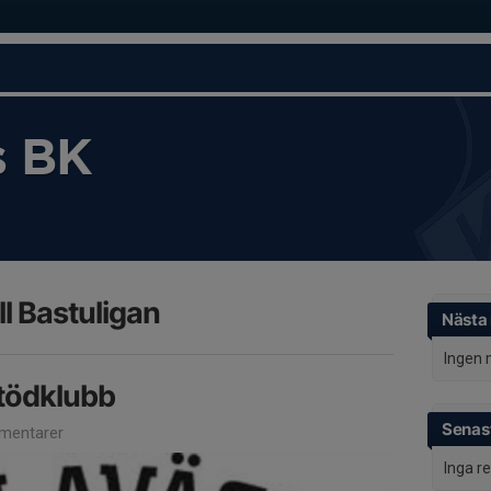
s BK
l Bastuligan
Nästa
Ingen 
tödklubb
Senast
mentarer
Inga r