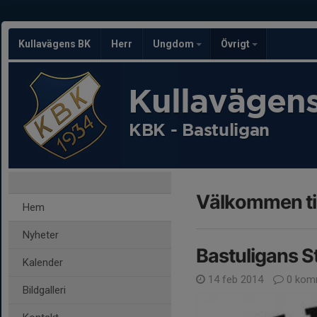
Kullavägens BK
Herr
Ungdom
Övrigt
Kullavägen
KBK - Bastuligan
Välkommen til
Hem
Nyheter
Bastuligans S
Kalender
14 feb 2014
0 kom
Bildgalleri