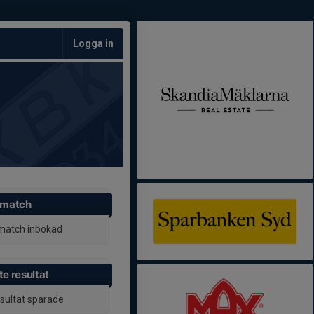
Logga in
 match
match inbokad
e resultat
esultat sparade