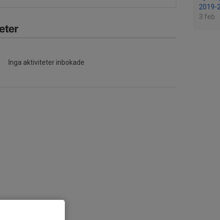
2019-
3 feb
eter
Inga aktiviteter inbokade