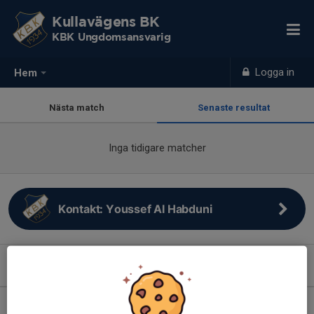
Kullavägens BK
KBK Ungdomsansvarig
Logga in
Hem
Nästa match
Senaste resultat
Inga tidigare matcher
Kontakt: Youssef Al Habduni
Kommande aktiviteter