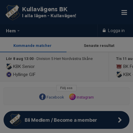
Kullavägens BK
I alla lägen - Kullavägen!
Logga in
Hem
Kommande matcher
Senaste resultat
Lör 8 aug 13:00
- Division 5 Herr Nordvästra Skåne
Tis 11 au
KBK Senior
BK F
Hyllinge GIF
KBK -
Följ oss
Facebook
Instagram
Bli Medlem / Become a member