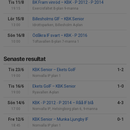
Tis 11/8
BK Fram vinröd
–
KBK - P 2012 - P 2014
19:15
Exercisfältet B-plan 9-manna
Lör 15/8
Billesholms GIF
–
KBK Senior
13:00
Idrottsparken, Billesholm A-plan
Sön 16/8
Ödåkra IF svart
–
KBK - P 2016
10:00
Toftavallen B-plan 7-manna 1
Senaste resultat
Tis 23/6
KBK Senior
–
Ekets GoIF
1-2
19:00
Norrvalla IP plan 1
Tis 16/6
Ekets GoIF
–
KBK Senior
1-0
19:00
Ryavallen A-plan
Sön 14/6
KBK - P 2012 - P 2014
–
Råå IF blå
4-3
17:00
Norrvalla IP, Helsingborg plan 6, 9-manna
Fre 12/6
KBK Senior
–
Munka Ljungby IF
0-1
18:45
Norrvalla IP plan 1