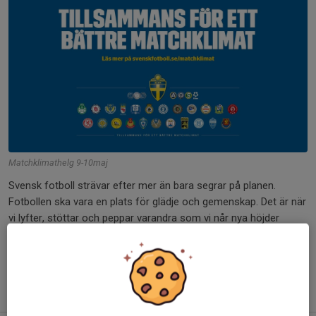
Matchklimathelg 9-10maj
Svensk fotboll strävar efter mer än bara segrar på planen.
Fotbollen ska vara en plats för glädje och gemenskap. Det är när
vi lyfter, stöttar och peppar varandra som vi når nya höjder
tillsammans. Här finns ingen plats...
Läs mer
Fler nyheter