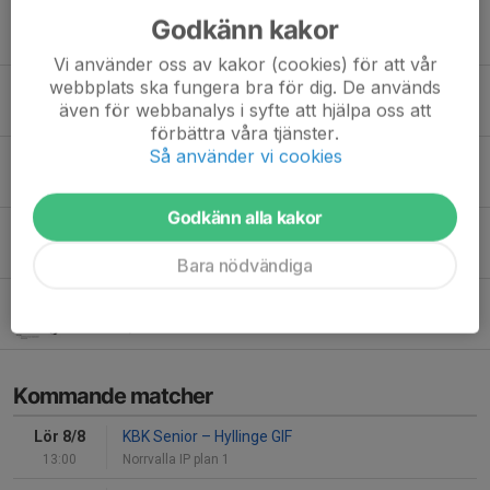
Ny Huvudtränare P2015
Godkänn kakor
18 apr, 15:43
Vi använder oss av kakor (cookies) för att vår
webbplats ska fungera bra för dig. De används
Vårkampanj XXL
även för webbanalys i syfte att hjälpa oss att
13 apr, 09:16
förbättra våra tjänster.
Så använder vi cookies
⚽ Vi växer – vill du vara med på resan?
29 mar, 17:10
Godkänn alla kakor
Årsmötet genomfört!
20 mar, 18:19
Bara nödvändiga
KBK Fotbollsskola 2026 - Lördagen den 18 april
19 feb, 10:30
Kommande matcher
Lör 8/8
KBK Senior
–
Hyllinge GIF
13:00
Norrvalla IP plan 1