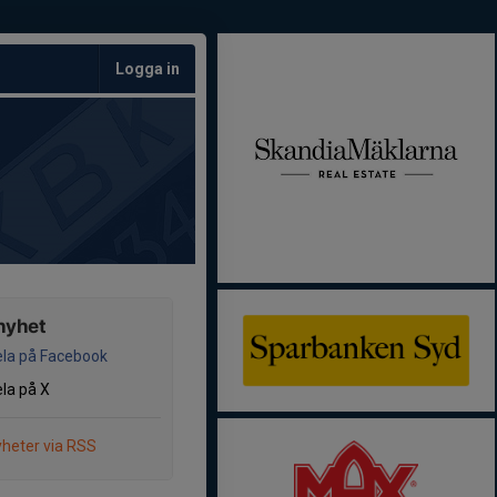
Logga in
nyhet
la på Facebook
la på X
heter via RSS