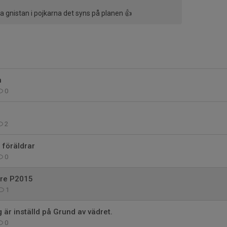
 gnistan i pojkarna det syns på planen 👍
h
0
2
l föräldrar
0
are P2015
1
 är inställd på Grund av vädret.
0