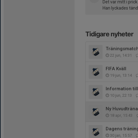
Det var mitt i prick
Han lyckades tända
Tidigare nyheter
Träningsmatc
22 jun, 14:31
FIFA Kväll
19 jun, 13:14
Information til
10 jun, 22:13
Ny Huvudträn
18 apr, 15:43
Dagens träning
30 jan, 15:57