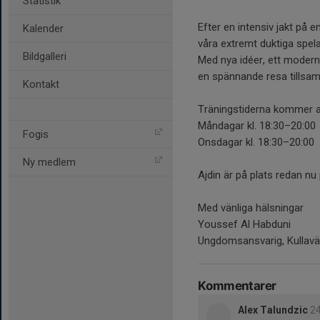
Statistik
Efter en intensiv jakt på 
Kalender
våra extremt duktiga spelare
Bildgalleri
Med nya idéer, ett modern
en spännande resa tillsa
Kontakt
Träningstiderna kommer at
Måndagar kl. 18:30–20:00
Fogis
Onsdagar kl. 18:30–20:00
Ny medlem
Ajdin är på plats redan 
Med vänliga hälsningar
Youssef Al Habduni
Ungdomsansvarig, Kullav
Kommentarer
Alex Talundzic
24