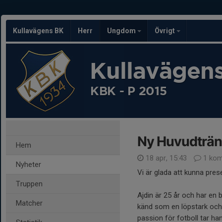
Kullavägens BK
Herr
Ungdom
Övrigt
Kullavägen
KBK - P 2015
Ny Huvudträn
Hem
18 apr, 15:43
1 kom
Nyheter
Vi är glada att kunna pre
Truppen
Ajdin är 25 år och har en 
Matcher
känd som en löpstark och m
passion för fotboll tar han 