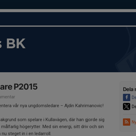
s BK
are P2015
Dela 
mentar
De
sentera vår nya ungdomsledare – Ajdin Kahrimanovic!
De
bakgrund som spelare i Kullavägen, där han gjorde sig
Ny
ålfarlig högerytter. Med sin energi, sitt driv och sin
nu steget in i en ledarroll.