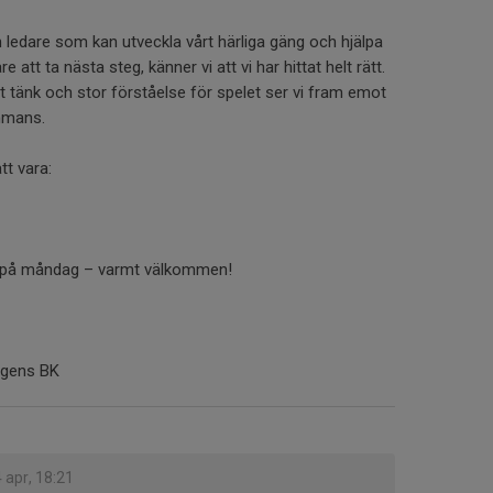
en ledare som kan utveckla vårt härliga gäng och hjälpa
 att ta nästa steg, känner vi att vi har hittat helt rätt.
t tänk och stor förståelse för spelet ser vi fram emot
mmans.
t vara:
nu på måndag – varmt välkommen!
ägens BK
 apr, 18:21