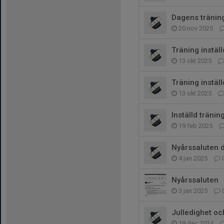
Dagens träning
20 nov 2025
Träning instäl
13 okt 2025
Träning inställ
13 okt 2025
Inställd tränin
19 feb 2025
Nyårssaluten 
4 jan 2025
Nyårssaluten
3 jan 2025
Julledighet oc
19 dec 2024