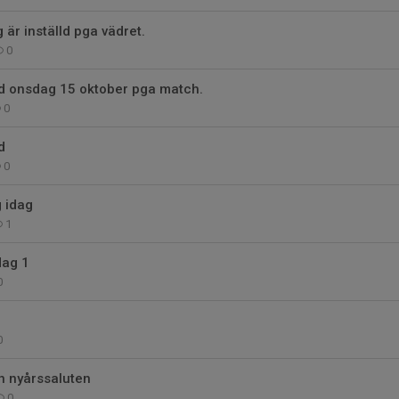
 är inställd pga vädret.
0
ld onsdag 15 oktober pga match.
0
d
0
g idag
1
dag 1
0
0
h nyårssaluten
0